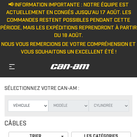
📢 INFORMATION IMPORTANTE : NOTRE ÉQUIPE EST
ACTUELLEMENT EN CONGÉS JUSQU'AU 17 AOÛT. LES
COMMANDES RESTENT POSSIBLES PENDANT CETTE
PÉRIODE, MAIS LES EXPÉDITIONS REPRENDRONT À PARTIR
DU 18 AOÛT.
NOUS VOUS REMERCIONS DE VOTRE COMPRÉHENSION ET
VOUS SOUHAITONS UN EXCELLENT ÉTÉ !
SÉLECTIONNEZ VOTRE CAN-AM :
CÂBLES

TRIER
LES CATÉGORIES