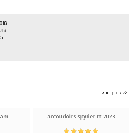
016
018
15
voir plus >>
 am
accoudoirs spyder rt 2023