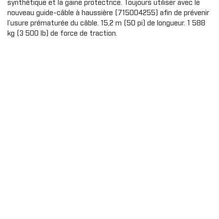
synthétique et la gaine protectrice. Toujours utiliser avec le
Gants
Cagoule/t
Protecteu
nouveau guide-câble à haussière (715004255) afin de prévenir
cou
Plaques d
AILES
l’usure prématurée du câble. 15,2 m (50 pi) de longueur. 1 588
MMANDER
OUTLANDER
Exo prote
kg (3 500 lb) de force de traction.
Extension d'ailes
Couvercle
Ailes
Housse de
t
Bandes autocollantes
Panneaux 
ou
Extensions d'ailes
Carénage 
Sécurité
PORTES
Portes souples
PARE-CHOC
Demi portes
Pare-choc
Panneaux de portes
Pare-choc
Portes sport
AVERICK
TRAXTER
Enjoliveur de porte