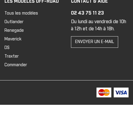
LES MODÈLES OFF-ROAD
CONTACT & AIDE
02 43 75 11 23
Tous les modèles
Du lundi au vendredi de 10h
Outlander
à 12h et de 14h à 18h.
Renegade
Maverick
ENVOYER UN E-MAIL
DS
Traxter
Commander