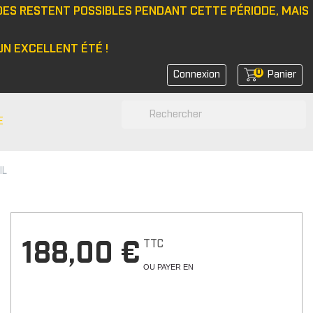
DES RESTENT POSSIBLES PENDANT CETTE PÉRIODE, MAIS
N EXCELLENT ÉTÉ !
0
Connexion
Panier
search
E
IL
N
e/bonnet
 latérale
rs de feux
TTC
188,00 €
rs de coin avant
OU PAYER EN
rs de bras
r d'amortisseurs