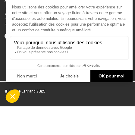
ACCESSOIRES CAN-AM
Le site d'accessoires Can-Am vous propose des
accessoires d'origine pour équiper votre véhicule 3
roues (On Road) ou votre véhicule tout terrain (Off
Road) .
© Groupe Legrand 2025