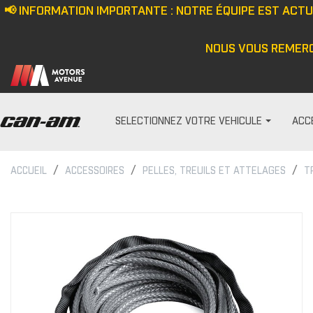
📢 INFORMATION IMPORTANTE : NOTRE ÉQUIPE EST ACT
NOUS VOUS REMERC
SELECTIONNEZ VOTRE VEHICULE
ACC
ACCUEIL
ACCESSOIRES
PELLES, TREUILS ET ATTELAGES
T
PARE-PRISES
HOMME
Écran anti-vent
Casquette/bonne
Demi pare-brise
Veste
Ensemble de pare-bris
Haut
Pare-brise
Pantalon
Cagoule/tour de c