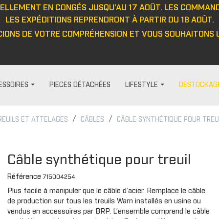
UELLEMENT EN CONGÉS JUSQU'AU 17 AOÛT. LES COMMAN
LES EXPÉDITIONS REPRENDRONT À PARTIR DU 18 AOÛT.
IONS DE VOTRE COMPRÉHENSION ET VOUS SOUHAITONS U
ESSOIRES
PIECES DÉTACHÉES
LIFESTYLE
DESTOCKAG
REUILS ET ATTELAGES
CÂBLES
CÂBLE SYNTHÉTIQUE POUR TREU
HABILLAGE ET PROTECTION
FEMME
DIVERS
PROTECTIO
t
Visières
Pantalon
Casquett
Protection
Câble synthétique pour treuil
Barre anti-intrusion
Haut
Veste
Protecteu
Référence
715004254
e
Tapis
Veste
Haut
Protecteu
Plus facile à manipuler que le câble d’acier. Remplace le câble
Fenêtres
Cagoule/tour de cou
Pantalon
Protecteu
de production sur tous les treuils Warn installés en usine ou
ou
Cabines
Casquette/bonnet
Gants
Protecteu
vendus en accessoires par BRP. L’ensemble comprend le câble