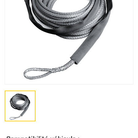
Gants
BÂCHES
Bâches de remisage
CO
Bâches de remorquage
Bâches de voyage
JUNIOR
Bâches extérieure
Casquette/bonne
Cagoule/tour de c
TOITS
Doublure de toit
Toits Sport
Toits Escamotable
Toits en Aluminium
Toits Souple
M
Toit Maillé