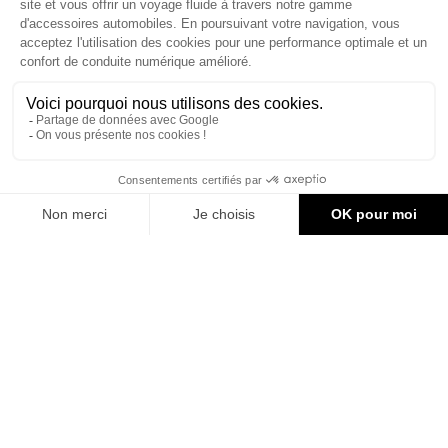
terrain (Off Road) .

CONTACT & AIDE
© Groupe Legrand 2025