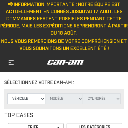
📢 INFORMATION IMPORTANTE : NOTRE ÉQUIPE EST
ACTUELLEMENT EN CONGÉS JUSQU'AU 17 AOÛT. LES
COMMANDES RESTENT POSSIBLES PENDANT CETTE
PÉRIODE, MAIS LES EXPÉDITIONS REPRENDRONT À PARTIR
DU 18 AOÛT.
NOUS VOUS REMERCIONS DE VOTRE COMPRÉHENSION ET
VOUS SOUHAITONS UN EXCELLENT ÉTÉ !
SÉLECTIONNEZ VOTRE CAN-AM :
TOP CASES

TRIER
LES CATÉGORIES