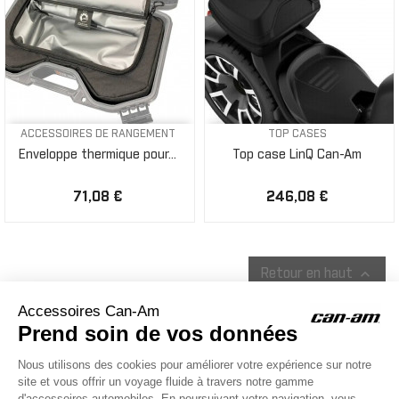
ACCESSOIRES DE RANGEMENT
TOP CASES
Enveloppe thermique pour...
Top case LinQ Can-Am
71,08 €
246,08 €

Retour en haut
ACCESSOIRES CAN-AM
Le site d'accessoires Can-Am vous propose des accessoires d'origine
pour équiper votre véhicule 3 roues (On Road) ou votre véhicule tout
terrain (Off Road) .