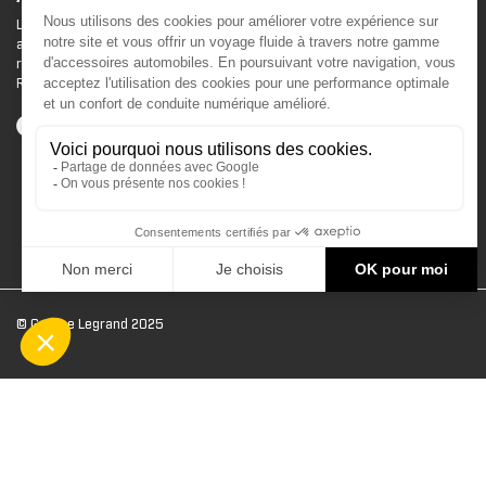
Le site d'accessoires Can-Am vous propose des
accessoires d'origine pour équiper votre véhicule 3
roues (On Road) ou votre véhicule tout terrain (Off
Road) .
© Groupe Legrand 2025