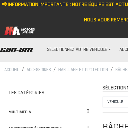
📢 INFORMATION IMPORTANTE : NOTRE ÉQUIPE EST ACT
NOUS VOUS REMERC
SELECTIONNEZ VOTRE VEHICULE
ACC
ACCUEIL
ACCESSOIRES
HABILLAGE ET PROTECTION
BÂCHE
PARE-PRISES
HOMME
Écran anti-vent
Casquette/bonne
SÉLECTION
LES CATÉGORIES
Demi pare-brise
Veste
Ensemble de pare-bris
Haut
MULTIMÉDIA
Pare-brise
Pantalon
Cagoule/tour de c
BÂCHE