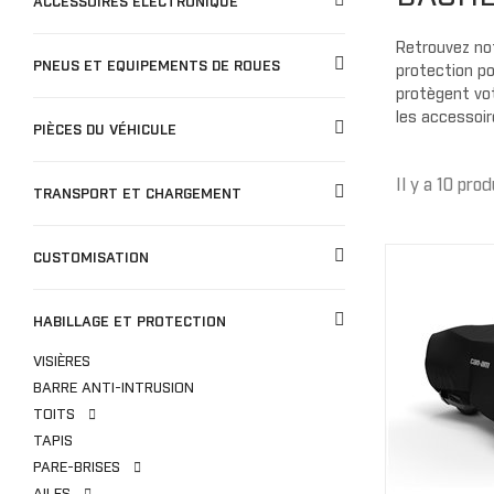
ACCESSOIRES ÉLECTRONIQUE
Gants
BÂCHES
Bâches de remisage
Retrouvez not
PNEUS ET EQUIPEMENTS DE ROUES
CO
protection p
Bâches de remorquage
protègent vot
Bâches de voyage
JUNIOR
les accessoir
PIÈCES DU VÉHICULE
Bâches extérieure
Casquette/bonne
Cagoule/tour de c
Il y a 10 prod
TRANSPORT ET CHARGEMENT
TOITS
Doublure de toit
CUSTOMISATION
Toits Sport
Toits Escamotable
HABILLAGE ET PROTECTION
Toits en Aluminium
VISIÈRES
Toits Souple
BARRE ANTI-INTRUSION
M
Toit Maillé
TOITS
TAPIS
PARE-BRISES