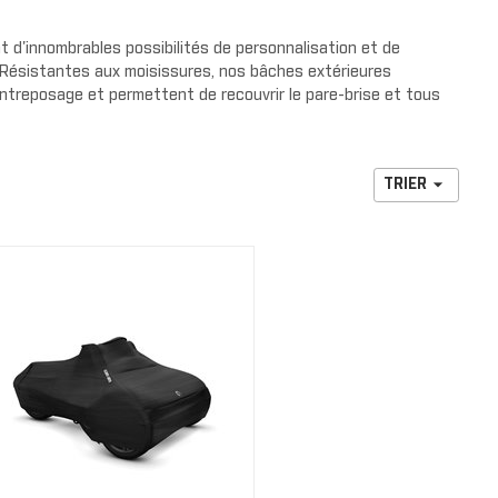
our de
rs de radiateurs
NOUVELLE COLLECTION
e protection
 d'innombrables possibilités de personnalisation et de
DS
Résistantes aux moisissures, nos bâches extérieures
cteurs
HABILLAGE ET PROTECTION
entreposage et permettent de recouvrir le pare-brise et tous
 de cage
 pluie
arrière

TRIER
de luxe
S
s avant
s arrière
RENEGADE