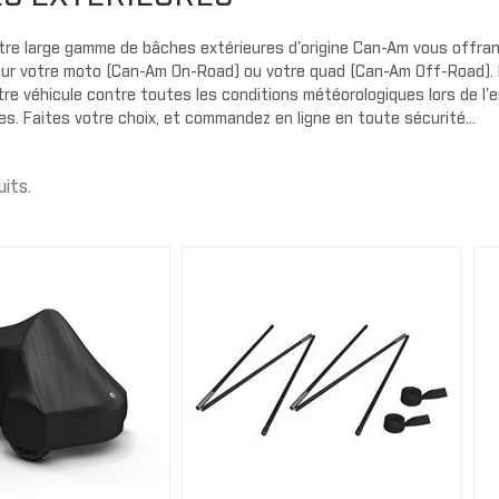
Gants
Cagoule/t
Protecteu
cou
Plaques d
AILES
re large gamme de bâches extérieures d'origine Can-Am vous offrant
MMANDER
OUTLANDER
our votre moto (Can-Am On-Road) ou votre quad (Can-Am Off-Road). 
Exo prote
Extension d'ailes
re véhicule contre toutes les conditions météorologiques lors de l'
Couvercle
Ailes
es. Faites votre choix, et commandez en ligne en toute sécurité...
Housse de
t
Bandes autocollantes
Panneaux 
ou
Extensions d'ailes
uits.
Carénage 
Sécurité
PORTES
Portes souples
PARE-CHOC
Demi portes
Pare-choc
Panneaux de portes
Pare-choc
Portes sport
AVERICK
TRAXTER
Enjoliveur de porte