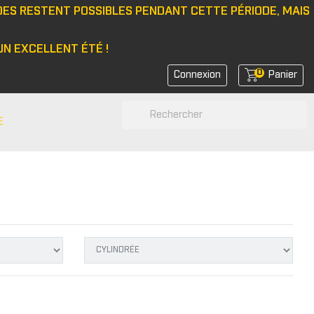
DES RESTENT POSSIBLES PENDANT CETTE PÉRIODE, MAIS
N EXCELLENT ÉTÉ !
0
Connexion
Panier
search
E
N
e/bonnet
 latérale
rs de feux
rs de coin avant
rs de bras
r d'amortisseurs