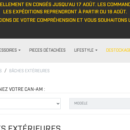
UELLEMENT EN CONGÉS JUSQU'AU 17 AOÛT. LES COMMAN
LES EXPÉDITIONS REPRENDRONT À PARTIR DU 18 AOÛT.
IONS DE VOTRE COMPRÉHENSION ET VOUS SOUHAITONS U
ESSOIRES
PIECES DÉTACHÉES
LIFESTYLE
DESTOCKAG
S
BÂCHES EXTÉRIEURES
HABILLAGE ET PROTECTION
FEMME
DIVERS
PROTECTIO
t
Visières
Pantalon
Casquett
Protection
NEZ VOTRE CAN-AM :
Barre anti-intrusion
Haut
Veste
Protecteu
e
Tapis
Veste
Haut
Protecteu
Fenêtres
Cagoule/tour de cou
Pantalon
Protecteu
ou
Cabines
Casquette/bonnet
Gants
Protecteu
S EXTÉRIEURES