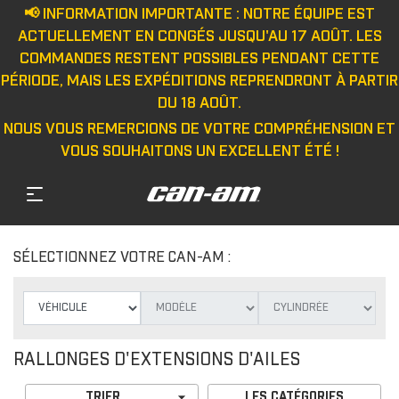
📢 INFORMATION IMPORTANTE : NOTRE ÉQUIPE EST
ACTUELLEMENT EN CONGÉS JUSQU'AU 17 AOÛT. LES
COMMANDES RESTENT POSSIBLES PENDANT CETTE
PÉRIODE, MAIS LES EXPÉDITIONS REPRENDRONT À PARTIR
DU 18 AOÛT.
NOUS VOUS REMERCIONS DE VOTRE COMPRÉHENSION ET
VOUS SOUHAITONS UN EXCELLENT ÉTÉ !
SÉLECTIONNEZ VOTRE CAN-AM :
RALLONGES D'EXTENSIONS D'AILES

TRIER
LES CATÉGORIES