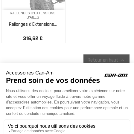
RALLONGES D'EXTENSIONS
D'AILES
Rallonges d'Extensions...
316,62 €

Retour en haut
ACCESSOIRES CAN-AM
Le site d'accessoires Can-Am vous propose des accessoires d'origine
pour équiper votre véhicule 3 roues (On Road) ou votre véhicule tout
terrain (Off Road) .

CONTACT & AIDE