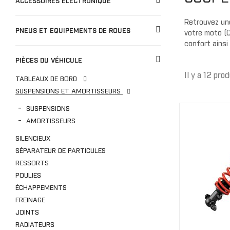
ACCESSOIRES ÉLECTRONIQUE
Gants
BÂCHES
Bâches de remisage
Retrouvez une
PNEUS ET EQUIPEMENTS DE ROUES
CO
votre moto (
Bâches de remorquage
confort ainsi
Bâches de voyage
JUNIOR
PIÈCES DU VÉHICULE
Bâches extérieure
Casquette/bonne
Il y a 12 prod
TABLEAUX DE BORD
Cagoule/tour de c
SUSPENSIONS ET AMORTISSEURS
TOITS
SUSPENSIONS
Doublure de toit
AMORTISSEURS
Toits Sport
SILENCIEUX
Toits Escamotable
SÉPARATEUR DE PARTICULES
Toits en Aluminium
RESSORTS
POULIES
Toits Souple
ÉCHAPPEMENTS
M
Toit Maillé
FREINAGE
JOINTS
RADIATEURS