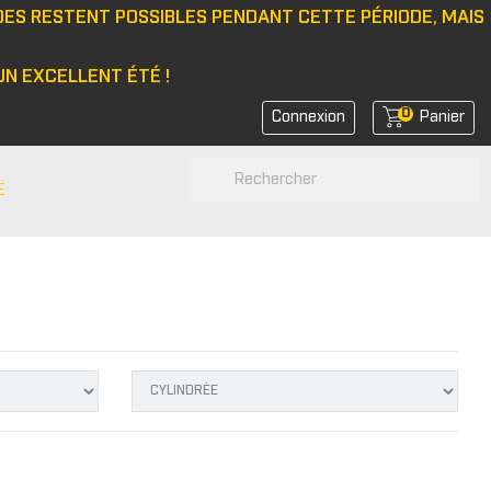
DES RESTENT POSSIBLES PENDANT CETTE PÉRIODE, MAIS
N EXCELLENT ÉTÉ !
0
Connexion
Panier
search
E
N
e/bonnet
 latérale
rs de feux
rs de coin avant
rs de bras
r d'amortisseurs