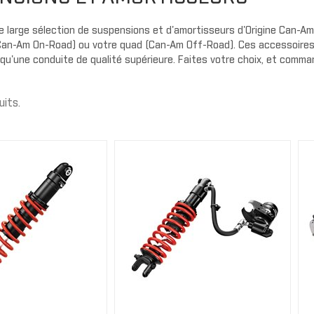
Gants
Cagoule/t
Protecteu
cou
Plaques d
AILES
 large sélection de suspensions et d'amortisseurs d'Origine Can-Am v
MMANDER
OUTLANDER
Can-Am On-Road) ou votre quad (Can-Am Off-Road). Ces accessoires 
Exo prote
Extension d'ailes
 qu'une conduite de qualité supérieure. Faites votre choix, et comman
Couvercle
Ailes
Housse de
t
Bandes autocollantes
uits.
Panneaux 
ou
Extensions d'ailes
Carénage 
Sécurité
PORTES
Portes souples
PARE-CHOC
Demi portes
Pare-choc
Panneaux de portes
Pare-choc
Portes sport
AVERICK
TRAXTER
Enjoliveur de porte