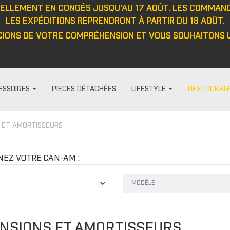
UELLEMENT EN CONGÉS JUSQU'AU 17 AOÛT. LES COMMAN
LES EXPÉDITIONS REPRENDRONT À PARTIR DU 18 AOÛT.
IONS DE VOTRE COMPRÉHENSION ET VOUS SOUHAITONS U
ESSOIRES
PIECES DÉTACHÉES
LIFESTYLE
DESTOCKAG
 ET AMORTISSEURS
HABILLAGE ET PROTECTION
FEMME
DIVERS
PROTECTIO
t
Visières
Pantalon
Casquett
Protection
NEZ VOTRE CAN-AM :
Barre anti-intrusion
Haut
Veste
Protecteu
e
Tapis
Veste
Haut
Protecteu
Fenêtres
Cagoule/tour de cou
Pantalon
Protecteu
ou
Cabines
Casquette/bonnet
Gants
Protecteu
NSIONS ET AMORTISSEURS