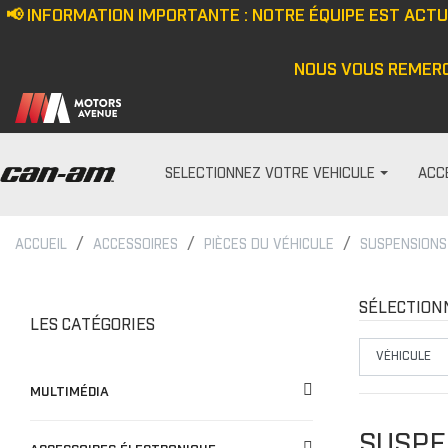
📢 INFORMATION IMPORTANTE : NOTRE ÉQUIPE EST ACT
NOUS VOUS REMERC
SELECTIONNEZ VOTRE VEHICULE
ACC
ACCUEIL
ACCESSOIRES
PIÈCES DU VÉHICULE
SUSPENSIONS
PARE-PRISES
HOMME
Écran anti-vent
Casquette/bonne
SÉLECTION
LES CATÉGORIES
Demi pare-brise
Veste
Ensemble de pare-bris
Haut
MULTIMÉDIA
Pare-brise
Pantalon
Cagoule/tour de c
SUSPE