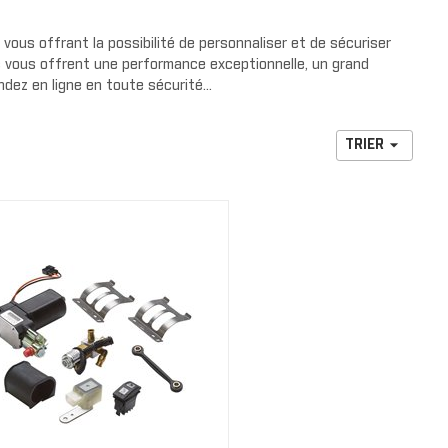
our de
rs de radiateurs
NOUVELLE COLLECTION
e protection
ous offrant la possibilité de personnaliser et de sécuriser
DS
vous offrent une performance exceptionnelle, un grand
cteurs
HABILLAGE ET PROTECTION
dez en ligne en toute sécurité...
 de cage
 pluie

TRIER
arrière
de luxe
S
s avant
s arrière
RENEGADE