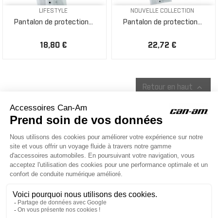
LIFESTYLE
NOUVELLE COLLECTION
Pantalon de protection...
Pantalon de protection...
18,80 €
22,72 €

Retour en haut
ACCESSOIRES CAN-AM
Le site d'accessoires Can-Am vous propose des accessoires d'origine
pour équiper votre véhicule 3 roues (On Road) ou votre véhicule tout
terrain (Off Road) .

CONTACT & AIDE