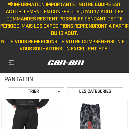
📢 INFORMATION IMPORTANTE : NOTRE ÉQUIPE EST
ACTUELLEMENT EN CONGÉS JUSQU'AU 17 AOÛT. LES
COMMANDES RESTENT POSSIBLES PENDANT CETTE
PÉRIODE, MAIS LES EXPÉDITIONS REPRENDRONT À PARTIR
DU 18 AOÛT.
NOUS VOUS REMERCIONS DE VOTRE COMPRÉHENSION ET
VOUS SOUHAITONS UN EXCELLENT ÉTÉ !
PANTALON

TRIER
LES CATÉGORIES