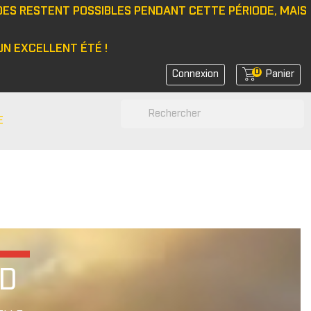
DES RESTENT POSSIBLES PENDANT CETTE PÉRIODE, MAIS
N EXCELLENT ÉTÉ !
0
Connexion
Panier
search
E
N
e/bonnet
 latérale
rs de feux
rs de coin avant
D
rs de bras
r d'amortisseurs