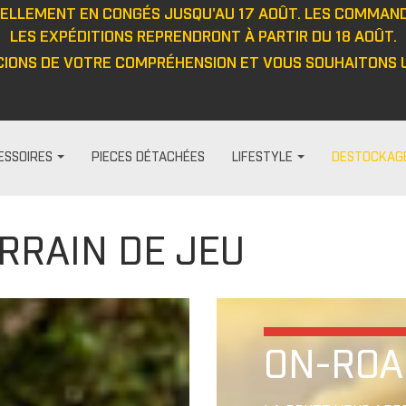
UELLEMENT EN CONGÉS JUSQU'AU 17 AOÛT. LES COMMAN
LES EXPÉDITIONS REPRENDRONT À PARTIR DU 18 AOÛT.
IONS DE VOTRE COMPRÉHENSION ET VOUS SOUHAITONS U
ESSOIRES
PIECES DÉTACHÉES
LIFESTYLE
DESTOCKAG
RRAIN DE JEU
HABILLAGE ET PROTECTION
FEMME
DIVERS
PROTECTIO
t
Visières
Pantalon
Casquett
Protection
Barre anti-intrusion
Haut
Veste
Protecteu
e
Tapis
Veste
Haut
Protecteu
ON-ROA
Fenêtres
Cagoule/tour de cou
Pantalon
Protecteu
ou
Cabines
Casquette/bonnet
Gants
Protecteu