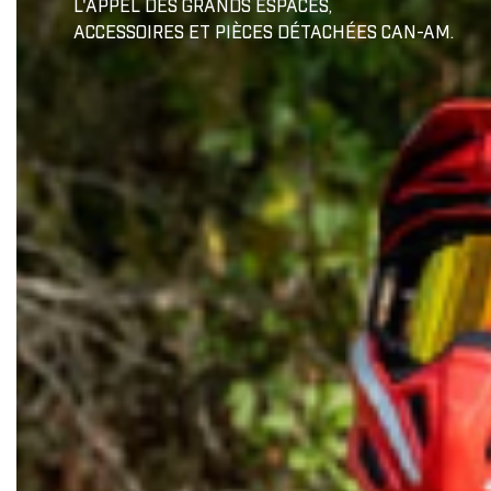
L'APPEL DES GRANDS ESPACES,
Gants
BÂCHES
ACCESSOIRES ET PIÈCES DÉTACHÉES CAN-AM
.
Bâches de remisage
CO
Bâches de remorquage
Bâches de voyage
JUNIOR
Bâches extérieure
Casquette/bonne
Cagoule/tour de c
TOITS
Doublure de toit
Toits Sport
Toits Escamotable
Toits en Aluminium
Toits Souple
M
Toit Maillé