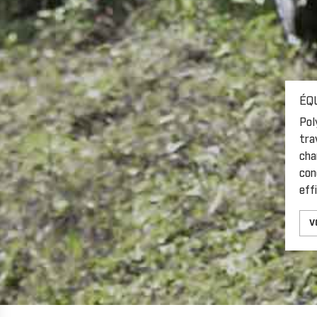
ÉQ
Pol
tra
cha
con
eff
V