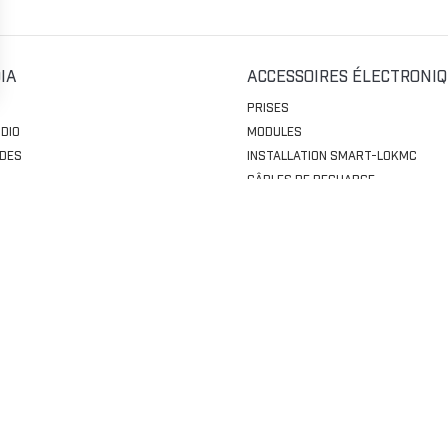
IA
ACCESSOIRES ÉLECTRONI
PRISES
DIO
MODULES
DES
INSTALLATION SMART-LOKMC
CÂBLES DE RECHARGE
T ET CHARGEMENT
CUSTOMISATION
 VALISES
VOLANTS
EQUIPEMENT POUR SIÈGES
 DE RANGEMENT
RÉTROVISEURS
POIGNÉES
MARCHEPIEDS
GES
GUIDONS