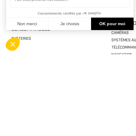
PRODUITS D'ENTRETIEN &
MULTIMÉD
CONSOMMABLES
CAMÉRAS
BATTERIES
SYSTÈMES AU
TÉLÉCOMMAN
NAVIGATION
PIÈCES DU VÉHICULE
TRANSPOR
TABLEAUX DE BORD
TOP CASES ET
SUSPENSIONS ET AMORTISSEURS
SUPPORTS
SILENCIEUX
ACCESSOIRES
SÉPARATEUR DE PARTICULES
COFFRES
RESSORTS
GLACIÈRES
POULIES
PORTE-BAGA