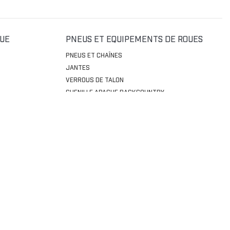
QUE
PNEUS ET EQUIPEMENTS DE ROUES
PNEUS ET CHAÎNES
JANTES
VERROUS DE TALON
CHENILLE APACHE BACKCOUNTRY
GARDE-BOUES
PORTE-ROUE DE SECOURS
HABILLAGE ET PROTECTION
VISIÈRES
BARRE ANTI-INTRUSION
TOITS
TAPIS
PARE-BRISES
AILES