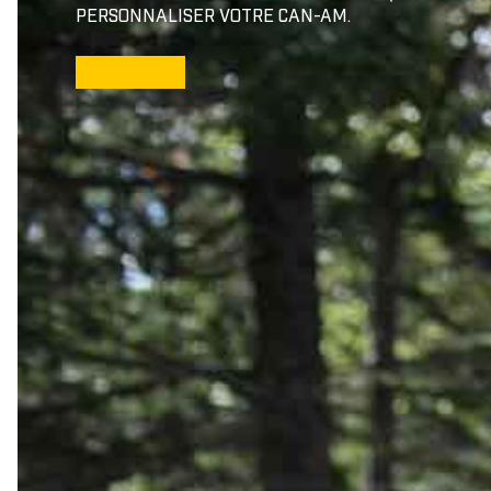
Gants
PERSONNALISER VOTRE CAN-AM.
BÂCHES
Bâches de remisage
CO
Bâches de remorquage
Bâches de voyage
JUNIOR
Bâches extérieure
Casquette/bonne
Cagoule/tour de c
TOITS
Doublure de toit
Toits Sport
Toits Escamotable
Toits en Aluminium
Toits Souple
M
Toit Maillé