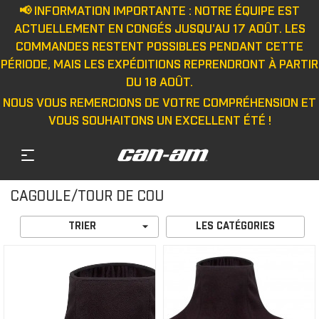
📢 INFORMATION IMPORTANTE : NOTRE ÉQUIPE EST
ACTUELLEMENT EN CONGÉS JUSQU'AU 17 AOÛT. LES
COMMANDES RESTENT POSSIBLES PENDANT CETTE
PÉRIODE, MAIS LES EXPÉDITIONS REPRENDRONT À PARTIR
DU 18 AOÛT.
NOUS VOUS REMERCIONS DE VOTRE COMPRÉHENSION ET
VOUS SOUHAITONS UN EXCELLENT ÉTÉ !
CAGOULE/TOUR DE COU

TRIER
LES CATÉGORIES