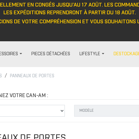
UELLEMENT EN CONGÉS JUSQU'AU 17 AOÛT. LES COMMAN
LES EXPÉDITIONS REPRENDRONT À PARTIR DU 18 AOÛT.
IONS DE VOTRE COMPRÉHENSION ET VOUS SOUHAITONS U
ESSOIRES
PIECES DÉTACHÉES
LIFESTYLE
DESTOCKAG
S
PANNEAUX DE PORTES
HABILLAGE ET PROTECTION
FEMME
DIVERS
PROTECTIO
t
Visières
Pantalon
Casquett
Protection
NEZ VOTRE CAN-AM :
Barre anti-intrusion
Haut
Veste
Protecteu
e
Tapis
Veste
Haut
Protecteu
Fenêtres
Cagoule/tour de cou
Pantalon
Protecteu
ou
Cabines
Casquette/bonnet
Gants
Protecteu
AUX DE PORTES