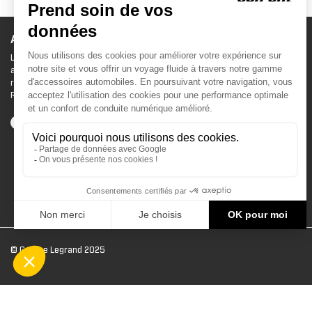
ACCESSOIRES CAN-AM
Le site d'accessoires Can-Am vous propose des
accessoires d'origine pour équiper votre véhicule 3
roues (On Road) ou votre véhicule tout terrain (Off
Road) .
© Groupe Legrand 2025