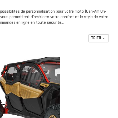
our de
rs de radiateurs
NOUVELLE COLLECTION
e protection
possibilités de personnalisation pour votre moto (Can-Am On-
DS
ous permettent d'améliorer votre confort et le style de votre
cteurs
HABILLAGE ET PROTECTION
ommandez en ligne en toute sécurité...
 de cage
 pluie

TRIER
arrière
de luxe
S
s avant
s arrière
RENEGADE