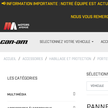
📢 INFORMATION IMPORTANTE : NOTRE ÉQUIPE EST ACT
NOUS VOUS REMERC
SELECTIONNEZ VOTRE VEHICULE
ACC
ACCUEIL
ACCESSOIRES
HABILLAGE ET PROTECTION
PORTE
PARE-PRISES
HOMME
Écran anti-vent
Casquette/bonne
SÉLECTION
LES CATÉGORIES
Demi pare-brise
Veste
Ensemble de pare-bris
Haut
MULTIMÉDIA
Pare-brise
Pantalon
Cagoule/tour de c
PANNE