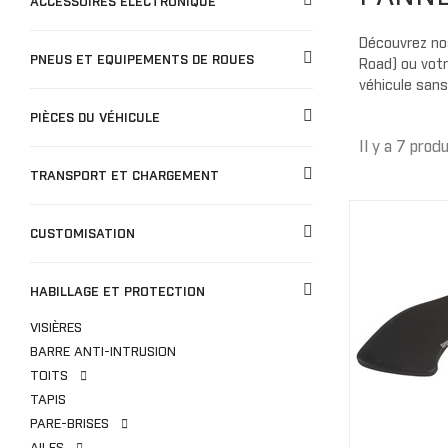
ACCESSOIRES ÉLECTRONIQUE
Gants
BÂCHES
Bâches de remisage
Découvrez nos
PNEUS ET EQUIPEMENTS DE ROUES
CO
Road) ou votr
Bâches de remorquage
véhicule sans
Bâches de voyage
JUNIOR
PIÈCES DU VÉHICULE
Bâches extérieure
Casquette/bonne
Il y a 7 produ
Cagoule/tour de c
TRANSPORT ET CHARGEMENT
TOITS
Doublure de toit
CUSTOMISATION
Toits Sport
Toits Escamotable
HABILLAGE ET PROTECTION
Toits en Aluminium
VISIÈRES
Toits Souple
BARRE ANTI-INTRUSION
M
Toit Maillé
TOITS
TAPIS
PARE-BRISES