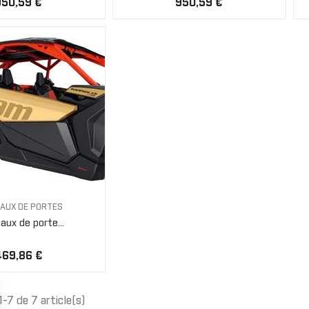
950,59 €
950,59 €
AUX DE PORTES
ux de porte...
469,86 €
1-7 de 7 article(s)