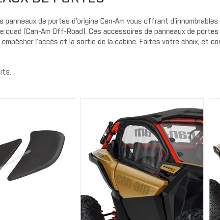
Gants
Cagoule/t
Protecteu
cou
Plaques d
AILES
 panneaux de portes d'origine Can-Am vous offrant d'innombrables 
MMANDER
OUTLANDER
e quad (Can-Am Off-Road). Ces accessoires de panneaux de portes v
Exo prote
Extension d'ailes
 empêcher l'accès et la sortie de la cabine. Faites votre choix, et c
Couvercle
Ailes
Housse de
t
Bandes autocollantes
its.
Panneaux 
ou
Extensions d'ailes
Carénage 
Sécurité
PORTES
Portes souples
PARE-CHOC
Demi portes
Pare-choc
Panneaux de portes
Pare-choc
Portes sport
AVERICK
TRAXTER
Enjoliveur de porte