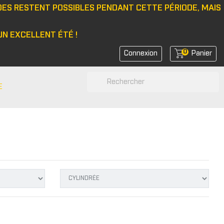
DES RESTENT POSSIBLES PENDANT CETTE PÉRIODE, MAIS
N EXCELLENT ÉTÉ !
0
Connexion
Panier
search
E
N
e/bonnet
 latérale
rs de feux
rs de coin avant
rs de bras
r d'amortisseurs