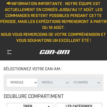
📢 INFORMATION IMPORTANTE : NOTRE ÉQUIPE EST
ACTUELLEMENT EN CONGÉS JUSQU'AU 17 AOÛT. LES
COMMANDES RESTENT POSSIBLES PENDANT CETTE
PÉRIODE, MAIS LES EXPÉDITIONS REPRENDRONT À PARTIR
DU 18 AOÛT.
NOUS VOUS REMERCIONS DE VOTRE COMPRÉHENSION ET
VOUS SOUHAITONS UN EXCELLENT ÉTÉ !
SÉLECTIONNEZ VOTRE CAN-AM :
DOUBLURE COMPARTIMENT

TRIER
LES CATÉGORIES