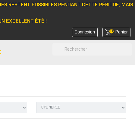
DES RESTENT POSSIBLES PENDANT CETTE PÉRIODE, MAIS
N EXCELLENT ÉTÉ !
0
Connexion
Panier
search
E
N
e/bonnet
 latérale
rs de feux
rs de coin avant
rs de bras
r d'amortisseurs