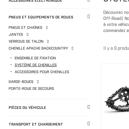
ACCESSOIRES ÉLECTRONIQUE
Gants
BÂCHES
Bâches de remisage
Découvrez no
PNEUS ET EQUIPEMENTS DE ROUES
CO
Off-Road). No
Bâches de remorquage
à votre véhic
PNEUS ET CHAÎNES
Bâches de voyage
JUNIOR
commandez en 
JANTES
Bâches extérieure
Casquette/bonne
VERROUS DE TALON
Cagoule/tour de c
Il y a 9 produ
CHENILLE APACHE BACKCOUNTRY
TOITS
ENSEMBLE DE FIXATION
Doublure de toit
SYSTÈME DE CHENILLES
ACCESSOIRES POUR CHENILLES
Toits Sport
GARDE-BOUES
Toits Escamotable
PORTE-ROUE DE SECOURS
Toits en Aluminium
Toits Souple
M
PIÈCES DU VÉHICULE
Toit Maillé
TRANSPORT ET CHARGEMENT