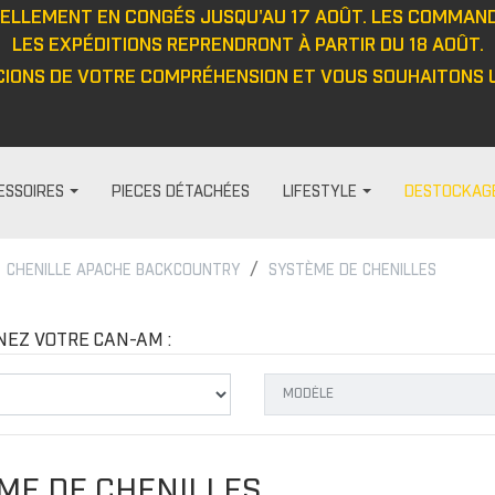
UELLEMENT EN CONGÉS JUSQU'AU 17 AOÛT. LES COMMAN
LES EXPÉDITIONS REPRENDRONT À PARTIR DU 18 AOÛT.
IONS DE VOTRE COMPRÉHENSION ET VOUS SOUHAITONS U
ESSOIRES
PIECES DÉTACHÉES
LIFESTYLE
DESTOCKAG
CHENILLE APACHE BACKCOUNTRY
SYSTÈME DE CHENILLES
HABILLAGE ET PROTECTION
FEMME
DIVERS
PROTECTIO
t
Visières
Pantalon
Casquett
Protection
NEZ VOTRE CAN-AM :
Barre anti-intrusion
Haut
Veste
Protecteu
e
Tapis
Veste
Haut
Protecteu
Fenêtres
Cagoule/tour de cou
Pantalon
Protecteu
ou
Cabines
Casquette/bonnet
Gants
Protecteu
ME DE CHENILLES