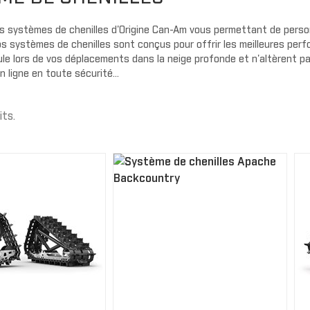
Gants
Cagoule/t
Protecteu
cou
Plaques d
AILES
s systèmes de chenilles d'Origine Can-Am vous permettant de perso
MMANDER
OUTLANDER
s systèmes de chenilles sont conçus pour offrir les meilleures per
Exo prote
Extension d'ailes
ule lors de vos déplacements dans la neige profonde et n'altèrent p
Couvercle
Ailes
ligne en toute sécurité...
Housse de
t
Bandes autocollantes
Panneaux 
ou
Extensions d'ailes
its.
Carénage 
Sécurité
PORTES
Portes souples
PARE-CHOC
Demi portes
Pare-choc
Panneaux de portes
Pare-choc
Portes sport
AVERICK
TRAXTER
Enjoliveur de porte