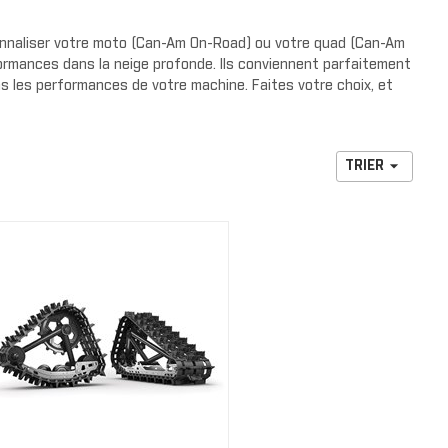
our de
rs de radiateurs
NOUVELLE COLLECTION
e protection
nnaliser votre moto (Can-Am On-Road) ou votre quad (Can-Am
DS
formances dans la neige profonde. Ils conviennent parfaitement
cteurs
HABILLAGE ET PROTECTION
as les performances de votre machine. Faites votre choix, et
 de cage
 pluie
arrière

TRIER
de luxe
S
s avant
s arrière
RENEGADE