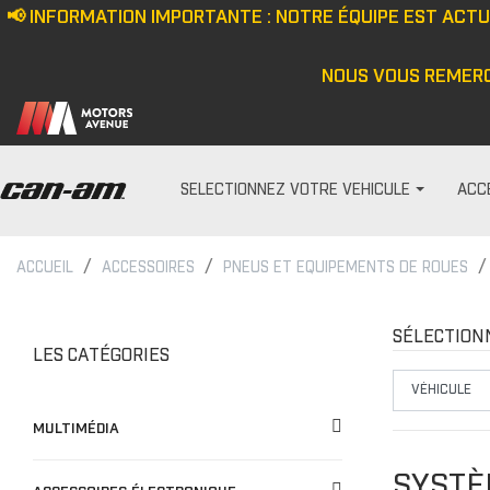
📢 INFORMATION IMPORTANTE : NOTRE ÉQUIPE EST ACT
NOUS VOUS REMERC
SELECTIONNEZ VOTRE VEHICULE
ACC
ACCUEIL
ACCESSOIRES
PNEUS ET EQUIPEMENTS DE ROUES
PARE-PRISES
HOMME
Écran anti-vent
Casquette/bonne
SÉLECTION
LES CATÉGORIES
Demi pare-brise
Veste
Ensemble de pare-bris
Haut
MULTIMÉDIA
Pare-brise
Pantalon
Cagoule/tour de c
SYSTÈ