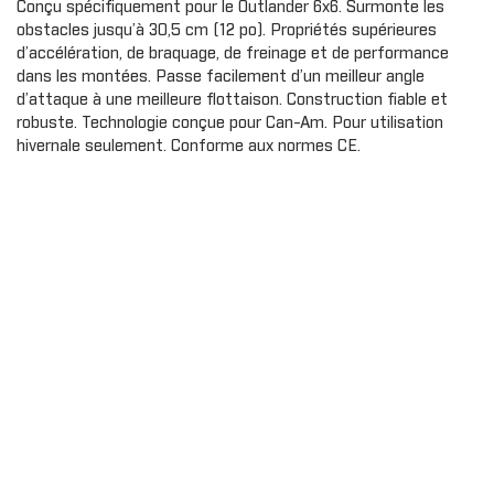
Conçu spécifiquement pour le Outlander 6x6. Surmonte les
Gants
Cagoule/t
Protecteu
obstacles jusqu’à 30,5 cm (12 po). Propriétés supérieures
cou
Plaques d
AILES
d’accélération, de braquage, de freinage et de performance
MMANDER
OUTLANDER
Exo prote
dans les montées. Passe facilement d’un meilleur angle
Extension d'ailes
d’attaque à une meilleure flottaison. Construction fiable et
Couvercle
Ailes
robuste. Technologie conçue pour Can-Am. Pour utilisation
Housse de
t
Bandes autocollantes
hivernale seulement. Conforme aux normes CE.
Panneaux 
ou
Extensions d'ailes
Carénage 
Sécurité
PORTES
Portes souples
PARE-CHOC
Demi portes
Pare-choc
Panneaux de portes
Pare-choc
Portes sport
AVERICK
TRAXTER
Enjoliveur de porte