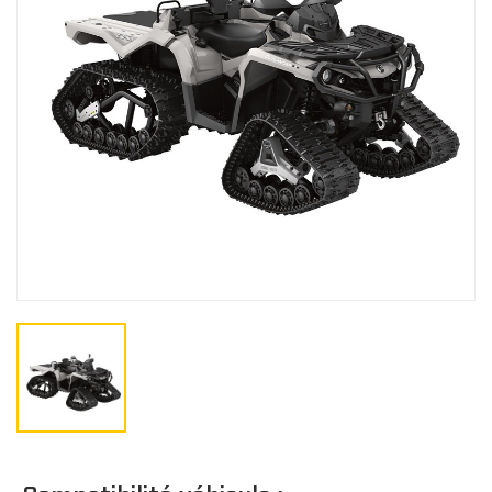
Gants
BÂCHES
Bâches de remisage
CO
Bâches de remorquage
Bâches de voyage
JUNIOR
Bâches extérieure
Casquette/bonne
Cagoule/tour de c
TOITS
Doublure de toit
Toits Sport
Toits Escamotable
Toits en Aluminium
Toits Souple
M
Toit Maillé