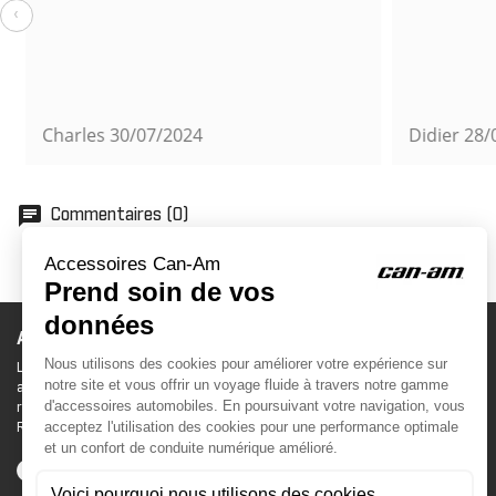
‹
Charles
30/07/2024
Didier
28/0
chat
Commentaires (0)
ACCESSOIRES CAN-AM
Le site d'accessoires Can-Am vous propose des
accessoires d'origine pour équiper votre véhicule 3
roues (On Road) ou votre véhicule tout terrain (Off
Road) .