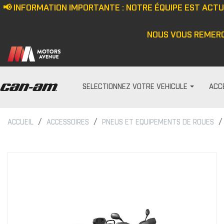
📢 INFORMATION IMPORTANTE : NOTRE ÉQUIPE EST ACT
NOUS VOUS REMERC
SELECTIONNEZ VOTRE VEHICULE
ACC
ACCUEIL
ACCESSOIRES
PNEUS ET EQUIPEMENTS DE ROUES
PARE-PRISES
HOMME
Écran anti-vent
Casquette/bonne
Demi pare-brise
Veste
Ensemble de pare-bris
Haut
Pare-brise
Pantalon
Cagoule/tour de c