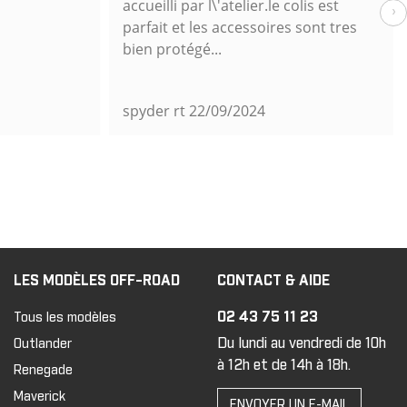
accueilli par l\'atelier.le colis est
›
parfait et les accessoires sont tres
bien protégé...
spyder rt
22/09/2024
LES MODÈLES OFF-ROAD
CONTACT & AIDE
02 43 75 11 23
Tous les modèles
Du lundi au vendredi de 10h
Outlander
à 12h et de 14h à 18h.
Renegade
Maverick
ENVOYER UN E-MAIL