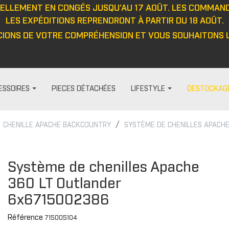
UELLEMENT EN CONGÉS JUSQU'AU 17 AOÛT. LES COMMAN
LES EXPÉDITIONS REPRENDRONT À PARTIR DU 18 AOÛT.
IONS DE VOTRE COMPRÉHENSION ET VOUS SOUHAITONS U
ESSOIRES
PIECES DÉTACHÉES
LIFESTYLE
DESTOCKAG
CHENILLE APACHE BACKCOUNTRY
SYSTÈME DE CHENILLES APACHE
HABILLAGE ET PROTECTION
FEMME
DIVERS
PROTECTIO
t
Visières
Pantalon
Casquett
Protection
Système de chenilles Apache
Barre anti-intrusion
Haut
Veste
Protecteu
360 LT Outlander
e
Tapis
Veste
Haut
Protecteu
6x6715002386
Fenêtres
Cagoule/tour de cou
Pantalon
Protecteu
ou
Cabines
Casquette/bonnet
Gants
Protecteu
Référence
715005104