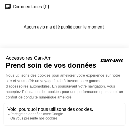
chat
Commentaires (0)
Aucun avis n'a été publié pour le moment.
ACCESSOIRES CAN-AM
Le site d'accessoires Can-Am vous propose des accessoires d'origine
pour équiper votre véhicule 3 roues (On Road) ou votre véhicule tout
terrain (Off Road) .

CONTACT & AIDE
Taille
130,14 €