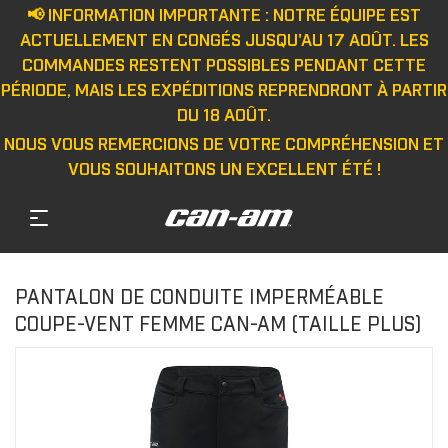
📢 INFORMATION IMPORTANTE : NOTRE ÉQUIPE EST
ACTUELLEMENT EN CONGÉS JUSQU'AU 17 AOÛT. LES
COMMANDES RESTENT POSSIBLES PENDANT CETTE
PÉRIODE, MAIS LES EXPÉDITIONS REPRENDRONT À PARTIR
DU 18 AOÛT.
NOUS VOUS REMERCIONS DE VOTRE COMPRÉHENSION ET
VOUS SOUHAITONS UN EXCELLENT ÉTÉ !
PANTALON DE CONDUITE IMPERMÉABLE
COUPE-VENT FEMME CAN-AM (TAILLE PLUS)