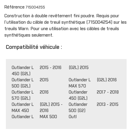
Référence
715004255
Construction à double revêtement fini poudre. Requis pour
l'utilisation du câble de treuil synthétique (715004254) sur les
treuils Warn. Pour une utilisation avec les câbles de treuils
synthétiques seulement.
Compatibilité véhicule :
Outlander L
2015 - 2016
(G2L) 2015
450 (G2L)
Outlander L
2015
Outlander L
(G2L) 2016
500 (G2L)
MAX 570
Outlander L
2016
Outlander
2017 - 2018
570 (G2L)
450 (G2L)
Outlander L
(G2L) 2015 -
Outlander
2013 - 2015
MAX 450
2016
500 (G2)
Outlander L MAX 500
Outl