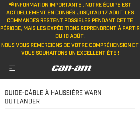
📢 INFORMATION IMPORTANTE : NOTRE ÉQUIPE EST
ACTUELLEMENT EN CONGÉS JUSQU'AU 17 AOÛT. LES
COMMANDES RESTENT POSSIBLES PENDANT CETTE
PÉRIODE, MAIS LES EXPÉDITIONS REPRENDRONT À PARTIR
DU 18 AOÛT.
NOUS VOUS REMERCIONS DE VOTRE COMPRÉHENSION ET
VOUS SOUHAITONS UN EXCELLENT ÉTÉ !
GUIDE-CÂBLE À HAUSSIÈRE WARN
OUTLANDER