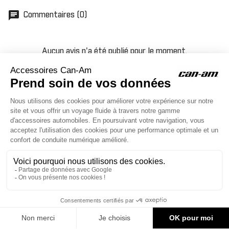
chat
Commentaires (0)
Aucun avis n'a été publié pour le moment.
ACCESSOIRES CAN-AM
Le site d'accessoires Can-Am vous propose des accessoires d'origine
pour équiper votre véhicule 3 roues (On Road) ou votre véhicule tout
terrain (Off Road) .

CONTACT & AIDE
96,00 €
AJOUTER AU PANIER