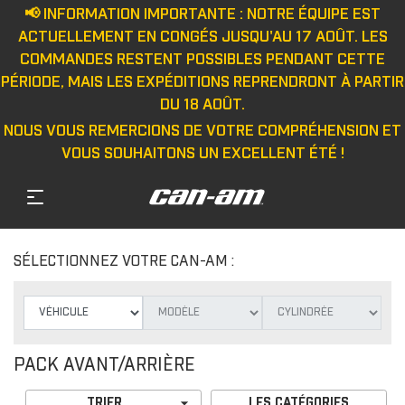
📢 INFORMATION IMPORTANTE : NOTRE ÉQUIPE EST
ACTUELLEMENT EN CONGÉS JUSQU'AU 17 AOÛT. LES
COMMANDES RESTENT POSSIBLES PENDANT CETTE
PÉRIODE, MAIS LES EXPÉDITIONS REPRENDRONT À PARTIR
DU 18 AOÛT.
NOUS VOUS REMERCIONS DE VOTRE COMPRÉHENSION ET
VOUS SOUHAITONS UN EXCELLENT ÉTÉ !
SÉLECTIONNEZ VOTRE CAN-AM :
PACK AVANT/ARRIÈRE

TRIER
LES CATÉGORIES