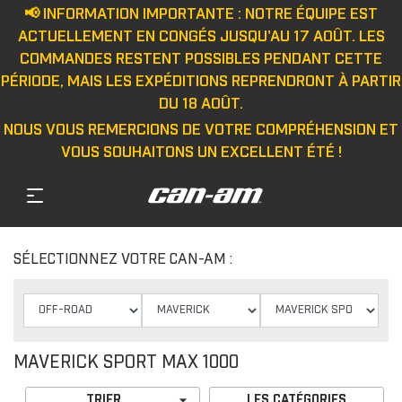
📢 INFORMATION IMPORTANTE : NOTRE ÉQUIPE EST
ACTUELLEMENT EN CONGÉS JUSQU'AU 17 AOÛT. LES
COMMANDES RESTENT POSSIBLES PENDANT CETTE
PÉRIODE, MAIS LES EXPÉDITIONS REPRENDRONT À PARTIR
DU 18 AOÛT.
NOUS VOUS REMERCIONS DE VOTRE COMPRÉHENSION ET
VOUS SOUHAITONS UN EXCELLENT ÉTÉ !
SÉLECTIONNEZ VOTRE CAN-AM :
MAVERICK SPORT MAX 1000

TRIER
LES CATÉGORIES