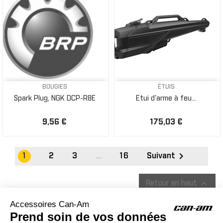
BOUGIES
ÉTUIS
Spark Plug, NGK DCP-R8E
Étui d'arme à feu...
9,56 €
175,03 €

1
2
3
…
16
Suivant

Retour en haut
ACCESSOIRES CAN-AM