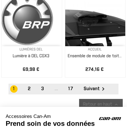
LUMIÈRES DEL
ACCUEIL
Lumière à DEL CGX3
Ensemble de module de toit...
69,98 €
274,16 €

1
2
3
…
17
Suivant

Retour en haut
ACCESSOIRES CAN-AM