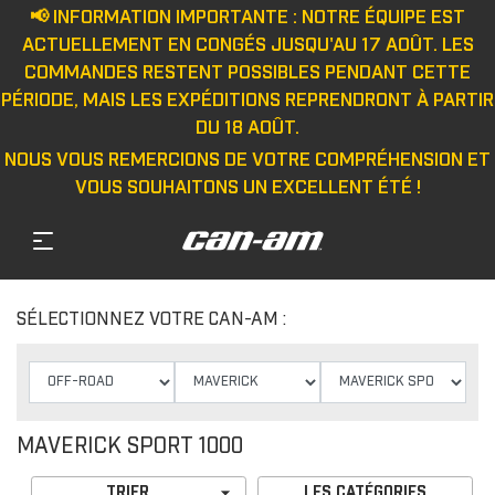
📢 INFORMATION IMPORTANTE : NOTRE ÉQUIPE EST
ACTUELLEMENT EN CONGÉS JUSQU'AU 17 AOÛT. LES
COMMANDES RESTENT POSSIBLES PENDANT CETTE
PÉRIODE, MAIS LES EXPÉDITIONS REPRENDRONT À PARTIR
DU 18 AOÛT.
NOUS VOUS REMERCIONS DE VOTRE COMPRÉHENSION ET
VOUS SOUHAITONS UN EXCELLENT ÉTÉ !
SÉLECTIONNEZ VOTRE CAN-AM :
MAVERICK SPORT 1000

TRIER
LES CATÉGORIES