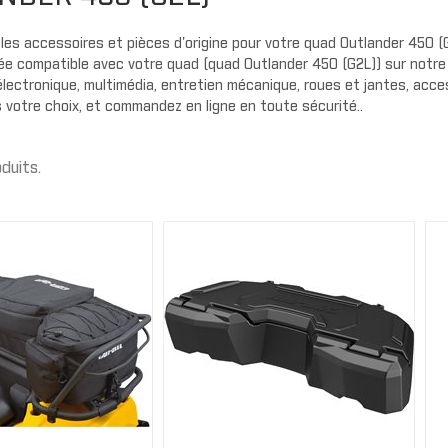
Gants
Cagoule/t
Protecteu
cou
Plaques d
AILES
les accessoires et pièces d'origine pour votre quad Outlander 450 (G2
MMANDER
OUTLANDER
e compatible avec votre quad (quad Outlander 450 (G2L)) sur notre 
Exo prote
Extension d'ailes
lectronique, multimédia, entretien mécanique, roues et jantes, acces
Couvercle
Ailes
es votre choix, et commandez en ligne en toute sécurité..
Housse de
t
Bandes autocollantes
Panneaux 
ou
Extensions d'ailes
oduits.
Carénage 
Sécurité
PORTES
Portes souples
PARE-CHOC
Demi portes
Pare-choc
Panneaux de portes
Pare-choc
Portes sport
AVERICK
TRAXTER
Enjoliveur de porte