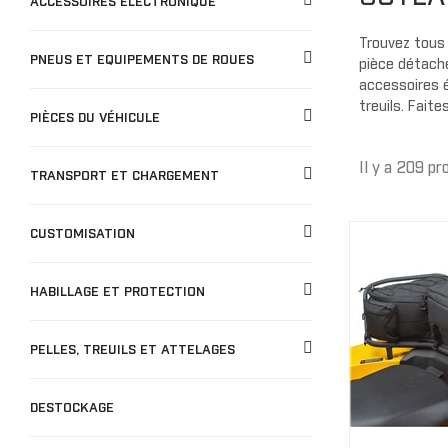
ACCESSOIRES ÉLECTRONIQUE
Gants
BÂCHES
Bâches de remisage
Trouvez tous 
PNEUS ET EQUIPEMENTS DE ROUES
CO
pièce détaché
Bâches de remorquage
accessoires é
Bâches de voyage
JUNIOR
treuils. Fait
PIÈCES DU VÉHICULE
Bâches extérieure
Casquette/bonne
Cagoule/tour de c
Il y a 209 pr
TRANSPORT ET CHARGEMENT
TOITS
Doublure de toit
CUSTOMISATION
Toits Sport
Toits Escamotable
HABILLAGE ET PROTECTION
Toits en Aluminium
Toits Souple
PELLES, TREUILS ET ATTELAGES
M
Toit Maillé
DESTOCKAGE