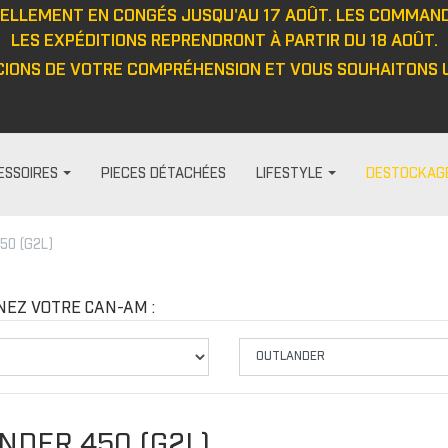
UELLEMENT EN CONGÉS JUSQU'AU 17 AOÛT. LES COMMAN
LES EXPÉDITIONS REPRENDRONT À PARTIR DU 18 AOÛT.
IONS DE VOTRE COMPRÉHENSION ET VOUS SOUHAITONS U
ESSOIRES
PIECES DÉTACHÉES
LIFESTYLE
DESTOCKAG
50 (G2L)
HABILLAGE ET PROTECTION
FEMME
DIVERS
PROTECTIO
t
Visières
Pantalon
Casquett
Protection
NEZ VOTRE CAN-AM :
Barre anti-intrusion
Haut
Veste
Protecteu
e
Tapis
Veste
Haut
Protecteu
Fenêtres
Cagoule/tour de cou
Pantalon
Protecteu
ou
Cabines
Casquette/bonnet
Gants
Protecteu
NDER 450 (G2L)