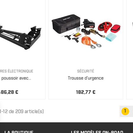
RES ÉLECTRONIQUE
SÉCURITÉ
 poussoir avec...
Trousse d'urgence
486,28 €
182,77 €
1
1-12 de 209 article(s)
LA BOUTIQUE
LES MODÈLES ON-ROAD