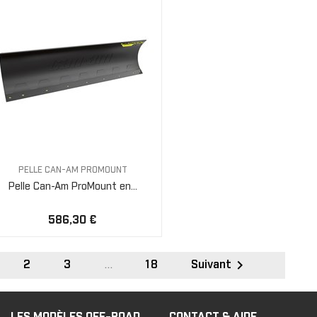
PELLE CAN-AM PROMOUNT
Pelle Can-Am ProMount en...
586,30 €

2
3
…
18
Suivant
LES MODÈLES OFF-ROAD
CONTACT & AIDE