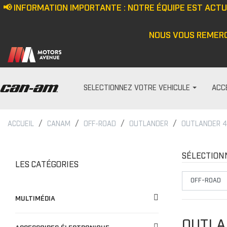
📢 INFORMATION IMPORTANTE : NOTRE ÉQUIPE EST ACT
NOUS VOUS REMERC
SELECTIONNEZ VOTRE VEHICULE
ACC
ACCUEIL
CANAM
OFF-ROAD
OUTLANDER
OUTLANDER 4
PARE-PRISES
HOMME
Écran anti-vent
Casquette/bonne
SÉLECTION
LES CATÉGORIES
Demi pare-brise
Veste
Ensemble de pare-bris
Haut
MULTIMÉDIA
Pare-brise
Pantalon
Cagoule/tour de c
OUTLA