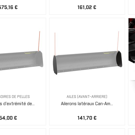
575,16 €
161,02 €
OIRES DE PELLES
AILES (AVANT-ARRIERE)
 d'extrémité de...
Ailerons latéraux Can-Am...
54,00 €
141,70 €