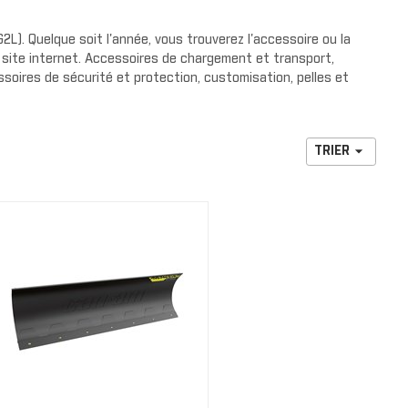
our de
rs de radiateurs
NOUVELLE COLLECTION
e protection
L). Quelque soit l'année, vous trouverez l'accessoire ou la
DS
site internet. Accessoires de chargement et transport,
cteurs
HABILLAGE ET PROTECTION
soires de sécurité et protection, customisation, pelles et
 de cage
 pluie
arrière

TRIER
de luxe
S
s avant
s arrière
RENEGADE