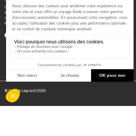
Le site d'accessoires Can-Am vous propose des
accessoires d'origine pour équiper votre véhicule 3
roues (On Road) ou votre véhicule tout terrain (Off
Road) .
© Groupe Legrand 2025