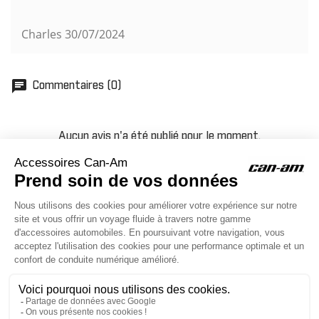
Charles
30/07/2024
chat
Commentaires (0)
Aucun avis n'a été publié pour le moment.
ACCESSOIRES CAN-AM
Le site d'accessoires Can-Am vous propose des accessoires d'origine
pour équiper votre véhicule 3 roues (On Road) ou votre véhicule tout
terrain (Off Road) .