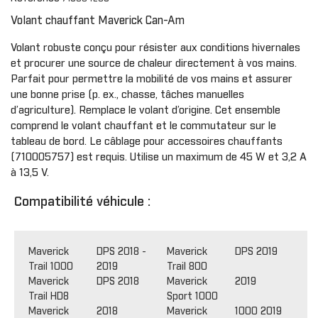
Volant chauffant Maverick Can-Am
Volant robuste conçu pour résister aux conditions hivernales
et procurer une source de chaleur directement à vos mains.
Parfait pour permettre la mobilité de vos mains et assurer
une bonne prise (p. ex., chasse, tâches manuelles
d’agriculture). Remplace le volant d’origine. Cet ensemble
comprend le volant chauffant et le commutateur sur le
tableau de bord. Le câblage pour accessoires chauffants
(710005757) est requis. Utilise un maximum de 45 W et 3,2 A
à 13,5 V.
Compatibilité véhicule :
Maverick
DPS 2018 -
Maverick
DPS 2019
Trail 1000
2019
Trail 800
Maverick
DPS 2018
Maverick
2019
Trail HD8
Sport 1000
Maverick
2018
Maverick
1000 2019