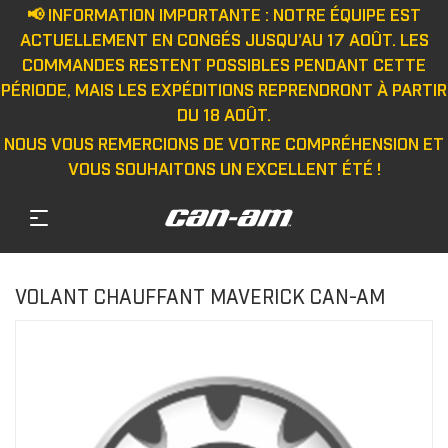
📢 INFORMATION IMPORTANTE : NOTRE ÉQUIPE EST
ACTUELLEMENT EN CONGÉS JUSQU'AU 17 AOÛT. LES
COMMANDES RESTENT POSSIBLES PENDANT CETTE
PÉRIODE, MAIS LES EXPÉDITIONS REPRENDRONT À PARTIR
DU 18 AOÛT.
NOUS VOUS REMERCIONS DE VOTRE COMPRÉHENSION ET
VOUS SOUHAITONS UN EXCELLENT ÉTÉ !
VOLANT CHAUFFANT MAVERICK CAN-AM