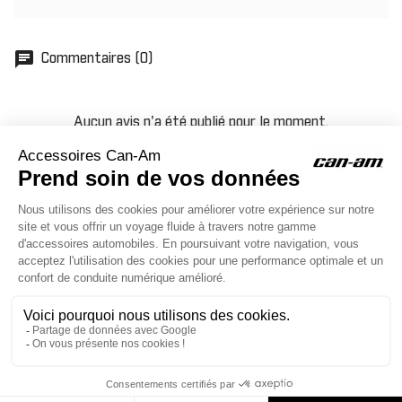
chat
Commentaires (0)
Aucun avis n'a été publié pour le moment.
ACCESSOIRES CAN-AM
Le site d'accessoires Can-Am vous propose des accessoires d'origine
pour équiper votre véhicule 3 roues (On Road) ou votre véhicule tout
terrain (Off Road) .

CONTACT & AIDE
674,78 €
AJOUTER AU PANIER