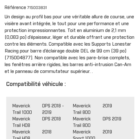
Référence
715003831
Un design au profil bas pour une véritable allure de course, une
visière avant intégrée, le tout pour une performance et une
protection impressionnantes. Toit en aluminium de 2,1 mm
(0,083 po) d’épaisseur, léger et durable offrant une protection
contre les éléments. Compatible avec les Supports Lonestar
Racing pour barre d’éclairage double DEL de 99 cm (39 po)
(715004877). Non compatible avec les pare-brise complets,
les fenêtres arrière rigides, les barres anti-intrusion Can-Am
et le panneau de commutateur supérieur. .
Compatibilité véhicule :
Maverick
DPS 2018 -
Maverick
2019
Trail 1000
2019
Trail 800
Maverick
DPS 2018
Maverick
DPS 2019
Trail HD8
Trail 800
Maverick
2018
Maverick
2019
Trail HD8
Sport 1000