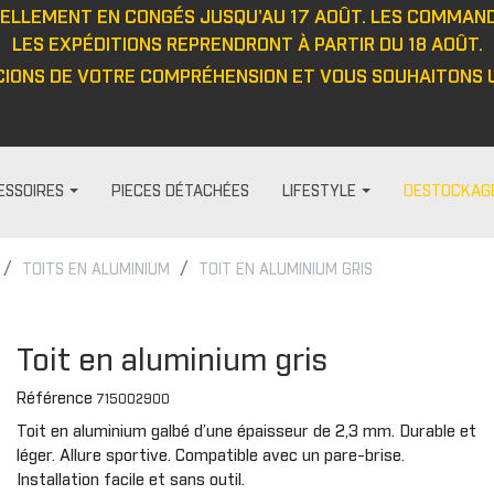
UELLEMENT EN CONGÉS JUSQU'AU 17 AOÛT. LES COMMAN
LES EXPÉDITIONS REPRENDRONT À PARTIR DU 18 AOÛT.
IONS DE VOTRE COMPRÉHENSION ET VOUS SOUHAITONS U
ESSOIRES
PIECES DÉTACHÉES
LIFESTYLE
DESTOCKAG
TOITS EN ALUMINIUM
TOIT EN ALUMINIUM GRIS
HABILLAGE ET PROTECTION
FEMME
DIVERS
PROTECTIO
t
Visières
Pantalon
Casquett
Protection
Toit en aluminium gris
Barre anti-intrusion
Haut
Veste
Protecteu
Référence
715002900
e
Tapis
Veste
Haut
Protecteu
Toit en aluminium galbé d’une épaisseur de 2,3 mm. Durable et
Fenêtres
Cagoule/tour de cou
Pantalon
Protecteu
léger. Allure sportive. Compatible avec un pare-brise.
ou
Cabines
Casquette/bonnet
Gants
Protecteu
Installation facile et sans outil.