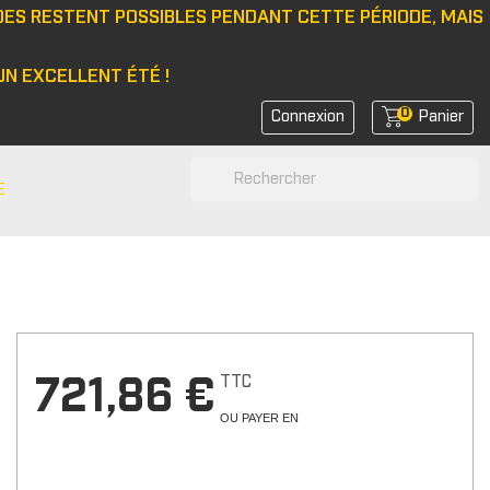
DES RESTENT POSSIBLES PENDANT CETTE PÉRIODE, MAIS
N EXCELLENT ÉTÉ !
0
Connexion
Panier
search
E
N
e/bonnet
 latérale
rs de feux
TTC
721,86 €
rs de coin avant
OU PAYER EN
rs de bras
r d'amortisseurs