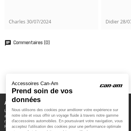
Charles
30/07/2024
Didier
28/0
chat
Commentaires (0)
ACCESSOIRES CAN-AM
Le site d'accessoires Can-Am vous propose des
accessoires d'origine pour équiper votre véhicule 3
roues (On Road) ou votre véhicule tout terrain (Off
Road) .