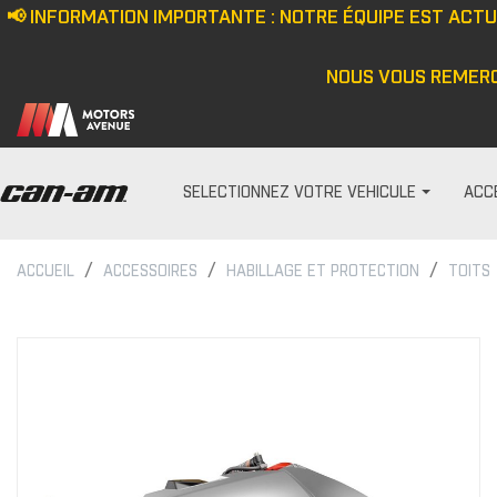
📢 INFORMATION IMPORTANTE : NOTRE ÉQUIPE EST ACT
NOUS VOUS REMERC
SELECTIONNEZ VOTRE VEHICULE
ACC
ACCUEIL
ACCESSOIRES
HABILLAGE ET PROTECTION
TOITS
PARE-PRISES
HOMME
Écran anti-vent
Casquette/bonne
Demi pare-brise
Veste
Ensemble de pare-bris
Haut
Pare-brise
Pantalon
Cagoule/tour de c