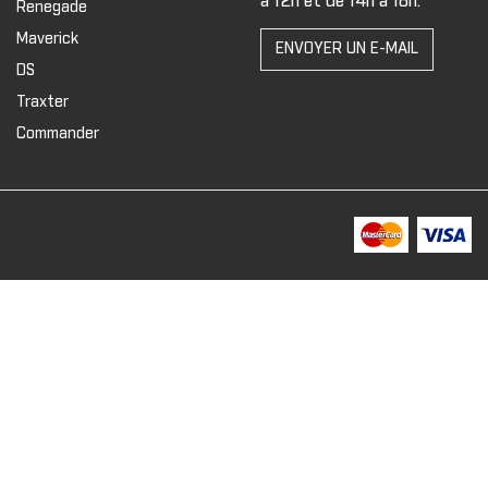
à 12h et de 14h à 18h.
Renegade
Maverick
ENVOYER UN E-MAIL
DS
Traxter
Commander