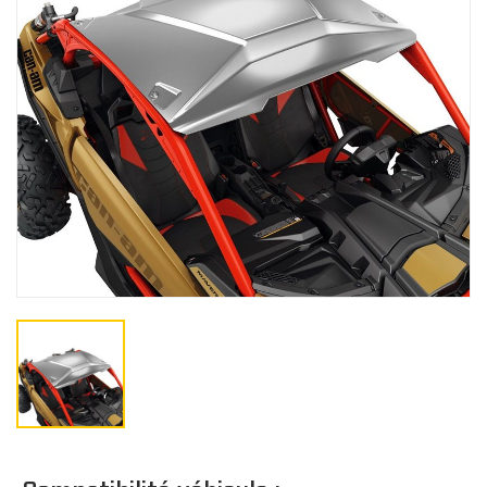
Gants
BÂCHES
Bâches de remisage
CO
Bâches de remorquage
Bâches de voyage
JUNIOR
Bâches extérieure
Casquette/bonne
Cagoule/tour de c
TOITS
Doublure de toit
Toits Sport
Toits Escamotable
Toits en Aluminium
Toits Souple
M
Toit Maillé