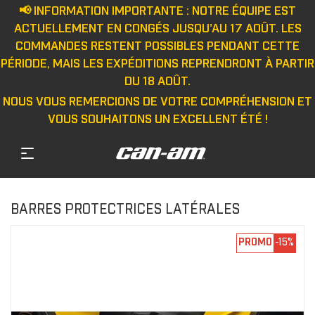
📢 INFORMATION IMPORTANTE : NOTRE ÉQUIPE EST
ACTUELLEMENT EN CONGÉS JUSQU'AU 17 AOÛT. LES
COMMANDES RESTENT POSSIBLES PENDANT CETTE
PÉRIODE, MAIS LES EXPÉDITIONS REPRENDRONT À PARTIR
DU 18 AOÛT.
NOUS VOUS REMERCIONS DE VOTRE COMPRÉHENSION ET
VOUS SOUHAITONS UN EXCELLENT ÉTÉ !
BARRES PROTECTRICES LATÉRALES
PROMO
-15%