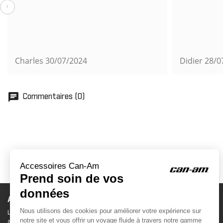
‹
Charles
30/07/2024
Didier
28/0
chat
Commentaires (0)
ACCESSOIRES CAN-AM
Le site d'accessoires Can-Am vous propose des
accessoires d'origine pour équiper votre véhicule 3