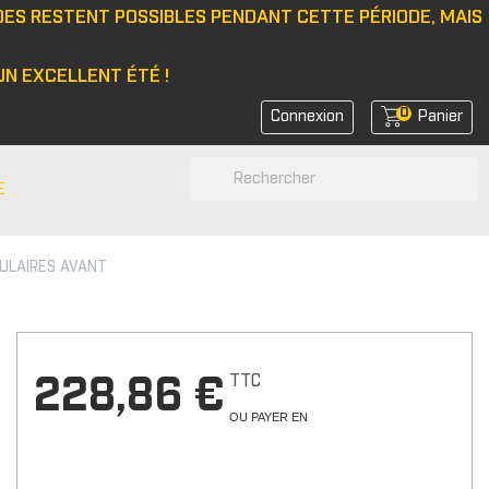
DES RESTENT POSSIBLES PENDANT CETTE PÉRIODE, MAIS
N EXCELLENT ÉTÉ !
0
Connexion
Panier
search
E
ULAIRES AVANT
N
e/bonnet
 latérale
rs de feux
TTC
228,86 €
rs de coin avant
OU PAYER EN
rs de bras
r d'amortisseurs