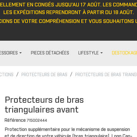
UELLEMENT EN CONGÉS JUSQU'AU 17 AOÛT. LES COMMAN
LES EXPÉDITIONS REPRENDRONT À PARTIR DU 18 AOÛT.
IONS DE VOTRE COMPRÉHENSION ET VOUS SOUHAITONS U
ESSOIRES
PIECES DÉTACHÉES
LIFESTYLE
DESTOCKAG
CTIONS
PROTECTEURS DE BRAS
PROTECTEURS DE BRAS TRIANG
HABILLAGE ET PROTECTION
FEMME
DIVERS
PROTECTIO
t
Visières
Pantalon
Casquett
Protection
Protecteurs de bras
Barre anti-intrusion
Haut
Veste
Protecteu
triangulaires avant
e
Tapis
Veste
Haut
Protecteu
Référence
Fenêtres
Cagoule/tour de cou
Pantalon
Protecteu
715002444
Protection supplémentaire pour le mécanisme de suspension
ou
Cabines
Casquette/bonnet
Gants
Protecteu
et de direction de votre véhicule (bras triangulaire). Logo Can-