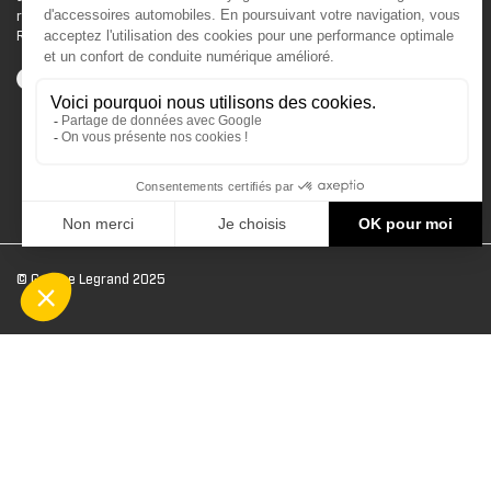
roues (On Road) ou votre véhicule tout terrain (Off
Road) .
© Groupe Legrand 2025