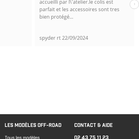
accueilli par l\'atelier.le colis est
›
parfait et les accessoires sont tres
bien protégé...
spyder rt
22/09/2024
LES MODÈLES OFF-ROAD
CONTACT & AIDE
02 43 75 11 23
Tous les modèles