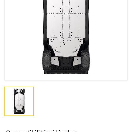
Gants
BÂCHES
Bâches de remisage
CO
Bâches de remorquage
Bâches de voyage
JUNIOR
Bâches extérieure
Casquette/bonne
Cagoule/tour de c
TOITS
Doublure de toit
Toits Sport
Toits Escamotable
Toits en Aluminium
Toits Souple
M
Toit Maillé