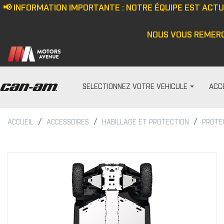
📢 INFORMATION IMPORTANTE : NOTRE ÉQUIPE EST ACT
NOUS VOUS REMERC
SELECTIONNEZ VOTRE VEHICULE
ACC
ACCUEIL
ACCESSOIRES
HABILLAGE ET PROTECTION
PROTE
PARE-PRISES
HOMME
Écran anti-vent
Casquette/bonne
Demi pare-brise
Veste
Ensemble de pare-bris
Haut
Pare-brise
Pantalon
Cagoule/tour de c