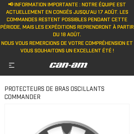
📢 INFORMATION IMPORTANTE : NOTRE ÉQUIPE EST
ACTUELLEMENT EN CONGÉS JUSQU'AU 17 AOÛT. LES
COMMANDES RESTENT POSSIBLES PENDANT CETTE
PÉRIODE, MAIS LES EXPÉDITIONS REPRENDRONT À PARTIR
DU 18 AOÛT.
NOUS VOUS REMERCIONS DE VOTRE COMPRÉHENSION ET
VOUS SOUHAITONS UN EXCELLENT ÉTÉ !
PROTECTEURS DE BRAS OSCILLANTS
COMMANDER