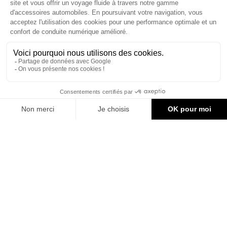
terrain (Off Road) .

CONTACT & AIDE
© Groupe Legrand 2025
106,28 €
AJOUTER AU PANIER