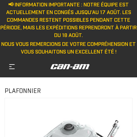
📢 INFORMATION IMPORTANTE : NOTRE ÉQUIPE EST
ACTUELLEMENT EN CONGÉS JUSQU'AU 17 AOÛT. LES
COMMANDES RESTENT POSSIBLES PENDANT CETTE
PÉRIODE, MAIS LES EXPÉDITIONS REPRENDRONT À PARTIR
DU 18 AOÛT.
NOUS VOUS REMERCIONS DE VOTRE COMPRÉHENSION ET
VOUS SOUHAITONS UN EXCELLENT ÉTÉ !
PLAFONNIER