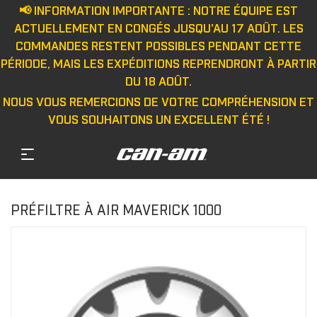
📢 INFORMATION IMPORTANTE : NOTRE ÉQUIPE EST
ACTUELLEMENT EN CONGÉS JUSQU'AU 17 AOÛT. LES
COMMANDES RESTENT POSSIBLES PENDANT CETTE
PÉRIODE, MAIS LES EXPÉDITIONS REPRENDRONT À PARTIR
DU 18 AOÛT.
NOUS VOUS REMERCIONS DE VOTRE COMPRÉHENSION ET
VOUS SOUHAITONS UN EXCELLENT ÉTÉ !
PRÉFILTRE À AIR MAVERICK 1000