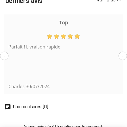
voir plus >>
Derniers avis
Top
Parfait ! Livraison rapide
‹
›
Charles
30/07/2024
chat
Commentaires (0)