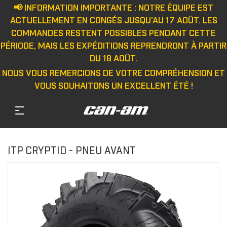
📢 INFORMATION IMPORTANTE : NOTRE ÉQUIPE EST
ACTUELLEMENT EN CONGÉS JUSQU'AU 17 AOÛT. LES
COMMANDES RESTENT POSSIBLES PENDANT CETTE
PÉRIODE, MAIS LES EXPÉDITIONS REPRENDRONT À PARTIR
DU 18 AOÛT.
NOUS VOUS REMERCIONS DE VOTRE COMPRÉHENSION ET
VOUS SOUHAITONS UN EXCELLENT ÉTÉ !
ITP CRYPTID - PNEU AVANT