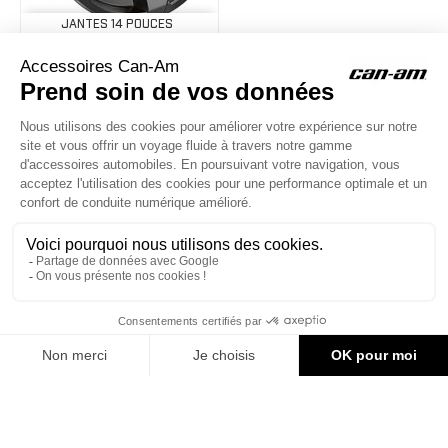
JANTES 14 POUCES
Jante 14 po - Avant
199,39 €
ACCESSOIRES CAN-AM
Le site d'accessoires Can-Am vous propose des accessoires d'origine
pour équiper votre véhicule 3 roues (On Road) ou votre véhicule tout
terrain (Off Road) .

CONTACT & AIDE
340,01 €
AJOUTER AU PANIER
© Groupe Legrand 2025