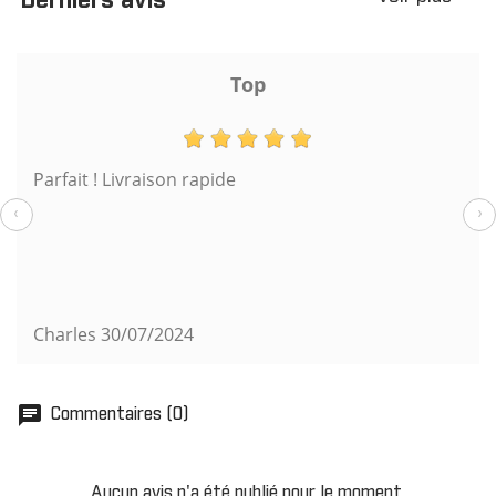
Derniers avis
Top
Parfait ! Livraison rapide
‹
›
Charles
30/07/2024
chat
Commentaires (0)
Aucun avis n'a été publié pour le moment.