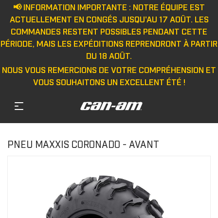
📢 INFORMATION IMPORTANTE : NOTRE ÉQUIPE EST
ACTUELLEMENT EN CONGÉS JUSQU'AU 17 AOÛT. LES
COMMANDES RESTENT POSSIBLES PENDANT CETTE
PÉRIODE, MAIS LES EXPÉDITIONS REPRENDRONT À PARTIR
DU 18 AOÛT.
NOUS VOUS REMERCIONS DE VOTRE COMPRÉHENSION ET
VOUS SOUHAITONS UN EXCELLENT ÉTÉ !
PNEU MAXXIS CORONADO - AVANT