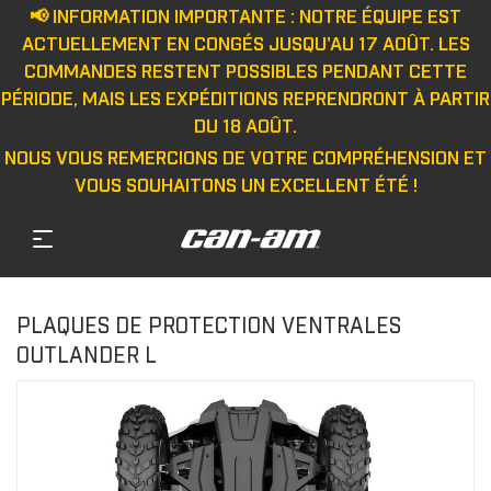
📢 INFORMATION IMPORTANTE : NOTRE ÉQUIPE EST
ACTUELLEMENT EN CONGÉS JUSQU'AU 17 AOÛT. LES
COMMANDES RESTENT POSSIBLES PENDANT CETTE
PÉRIODE, MAIS LES EXPÉDITIONS REPRENDRONT À PARTIR
DU 18 AOÛT.
NOUS VOUS REMERCIONS DE VOTRE COMPRÉHENSION ET
VOUS SOUHAITONS UN EXCELLENT ÉTÉ !
PLAQUES DE PROTECTION VENTRALES
OUTLANDER L