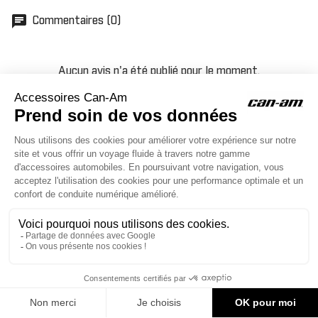
chat
Commentaires (0)
Aucun avis n'a été publié pour le moment.
ACCESSOIRES CAN-AM
Le site d'accessoires Can-Am vous propose des accessoires d'origine
pour équiper votre véhicule 3 roues (On Road) ou votre véhicule tout
terrain (Off Road) .

CONTACT & AIDE
600,94 €
AJOUTER AU PANIER