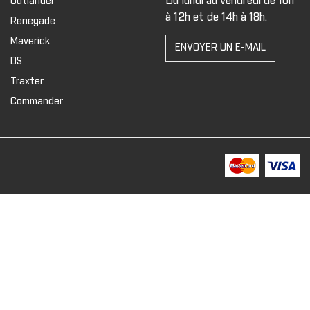
Du lundi au vendredi de 10h
Outlander
à 12h et de 14h à 18h.
Renegade
Maverick
ENVOYER UN E-MAIL
DS
Traxter
Commander