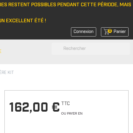
DES RESTENT POSSIBLES PENDANT CETTE PÉRIODE, MAIS
N EXCELLENT ÉTÉ !
0
Connexion
Panier
search
E
ÈRE KIT
N
e/bonnet
 latérale
rs de feux
TTC
162,00 €
rs de coin avant
OU PAYER EN
rs de bras
r d'amortisseurs