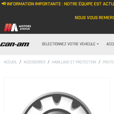
📢 INFORMATION IMPORTANTE : NOTRE ÉQUIPE EST ACT
NOUS VOUS REMERC
SELECTIONNEZ VOTRE VEHICULE
ACC
ACCUEIL
ACCESSOIRES
HABILLAGE ET PROTECTION
PROTE
PARE-PRISES
HOMME
Écran anti-vent
Casquette/bonne
Demi pare-brise
Veste
Ensemble de pare-bris
Haut
Pare-brise
Pantalon
Cagoule/tour de c