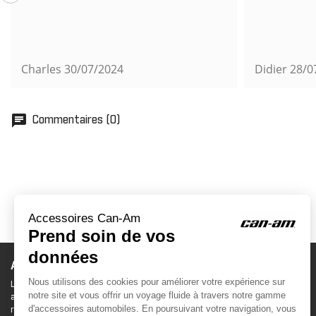
Charles
30/07/2024
Didier
28/0
chat
Commentaires (0)
ACCESSOIRES CAN-AM
Le site d'accessoires Can-Am vous propose des
accessoires d'origine pour équiper votre véhicule 3
roues (On Road) ou votre véhicule tout terrain (Off