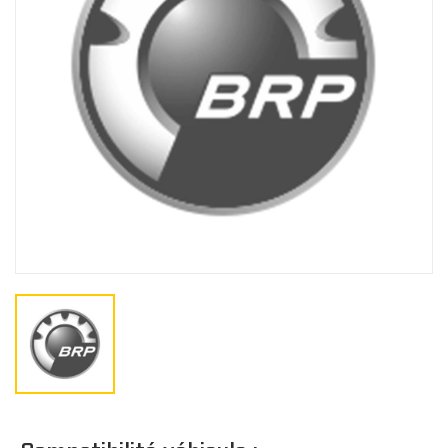
Gants
BÂCHES
Bâches de remisage
CO
Bâches de remorquage
Bâches de voyage
JUNIOR
Bâches extérieure
Casquette/bonne
Cagoule/tour de c
TOITS
Doublure de toit
Toits Sport
Toits Escamotable
Toits en Aluminium
Toits Souple
M
Toit Maillé