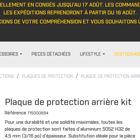
UELLEMENT EN CONGÉS JUSQU'AU 17 AOÛT. LES COMMAN
LES EXPÉDITIONS REPRENDRONT À PARTIR DU 18 AOÛT.
IONS DE VOTRE COMPRÉHENSION ET VOUS SOUHAITONS U
ESSOIRES
PIECES DÉTACHÉES
LIFESTYLE
DESTOCKAG
CTIONS
PLAQUES DE PROTECTION
PLAQUE DE PROTECTION ARRI
HABILLAGE ET PROTECTION
FEMME
DIVERS
PROTECTIO
t
Visières
Pantalon
Casquett
Protection
Plaque de protection arrière kit
Barre anti-intrusion
Haut
Veste
Protecteu
Référence
715000694
e
Tapis
Veste
Haut
Protecteu
Pour une durabilité et une solidité maximales, toutes les
Fenêtres
Cagoule/tour de cou
Pantalon
Protecteu
plaques de protection sont faites d'aluminium 5052 H32 de
ou
Cabines
Casquette/bonnet
Gants
Protecteu
4,5 mm (3/16 po) d'épaisseur. Substitution idéale pour la pièce