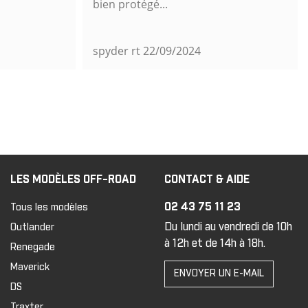
bien protégé...
spyder rt
22/09/2024
LES MODÈLES OFF-ROAD
CONTACT & AIDE
02 43 75 11 23
Tous les modèles
Du lundi au vendredi de 10h
Outlander
à 12h et de 14h à 18h.
Renegade
Maverick
ENVOYER UN E-MAIL
DS
Traxter