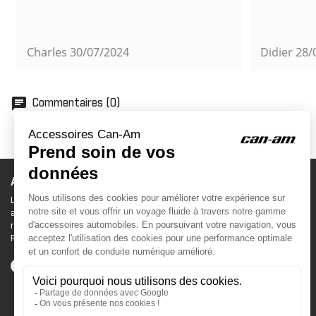
Charles
30/07/2024
Didier
28/0
chat
Commentaires (0)
ACCESSOIRES CAN-AM
Le site d'accessoires Can-Am vous propose des
accessoires d'origine pour équiper votre véhicule 3
roues (On Road) ou votre véhicule tout terrain (Off
Road) .