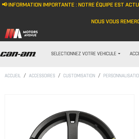
📢 INFORMATION IMPORTANTE : NOTRE ÉQUIPE EST ACT
NOUS VOUS REMERC
SELECTIONNEZ VOTRE VEHICULE
ACC
ACCUEIL
ACCESSOIRES
CUSTOMISATION
PERSONNALISATI
PARE-PRISES
HOMME
Écran anti-vent
Casquette/bonne
Demi pare-brise
Veste
Ensemble de pare-bris
Haut
Pare-brise
Pantalon
Cagoule/tour de c