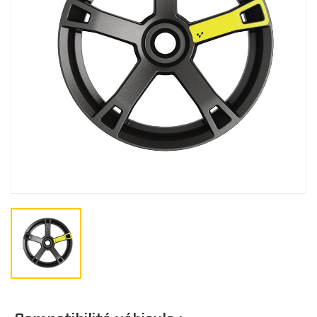
Gants
BÂCHES
Bâches de remisage
CO
Bâches de remorquage
Bâches de voyage
JUNIOR
Bâches extérieure
Casquette/bonne
Cagoule/tour de c
TOITS
Doublure de toit
Toits Sport
Toits Escamotable
Toits en Aluminium
Toits Souple
M
Toit Maillé