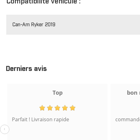
Compatibilité véhicule :
Can-Am Ryker 2019
Derniers avis
Top
bon r
Parfait ! Livraison rapide
commande s
‹