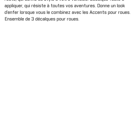
Gants
Cagoule/t
Protecteu
appliquer, qui résiste à toutes vos aventures. Donne un look
cou
Plaques d
d’enfer lorsque vous le combinez avec les Accents pour roues.
AILES
MMANDER
OUTLANDER
Ensemble de 3 décalques pour roues.
Exo prote
Extension d'ailes
Couvercle
Ailes
Housse de
t
Bandes autocollantes
Panneaux 
ou
Extensions d'ailes
Carénage 
Sécurité
PORTES
Portes souples
PARE-CHOC
Demi portes
Pare-choc
Panneaux de portes
Pare-choc
Portes sport
AVERICK
TRAXTER
Enjoliveur de porte