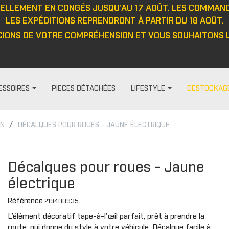
UELLEMENT EN CONGÉS JUSQU'AU 17 AOÛT. LES COMMAN
LES EXPÉDITIONS REPRENDRONT À PARTIR DU 18 AOÛT.
IONS DE VOTRE COMPRÉHENSION ET VOUS SOUHAITONS U
ESSOIRES
PIECES DÉTACHÉES
LIFESTYLE
DESTOCKAG
ON
DÉCALQUES POUR ROUES - JAUNE ÉLECTRIQUE
HABILLAGE ET PROTECTION
FEMME
DIVERS
PROTECTIO
t
Visières
Pantalon
Casquett
Protection
Décalques pour roues - Jaune
Barre anti-intrusion
Haut
Veste
Protecteu
électrique
e
Tapis
Veste
Haut
Protecteu
Référence
Fenêtres
Cagoule/tour de cou
Pantalon
Protecteu
219400935
L’élément décoratif tape-à-l'œil parfait, prêt à prendre la
ou
Cabines
Casquette/bonnet
Gants
Protecteu
route, qui donne du style à votre véhicule. Décalque facile à