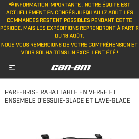
📢 INFORMATION IMPORTANTE : NOTRE ÉQUIPE EST
ACTUELLEMENT EN CONGÉS JUSQU'AU 17 AOÛT. LES
COMMANDES RESTENT POSSIBLES PENDANT CETTE
PÉRIODE, MAIS LES EXPÉDITIONS REPRENDRONT À PARTIR
DU 18 AOÛT.
NOUS VOUS REMERCIONS DE VOTRE COMPRÉHENSION ET
VOUS SOUHAITONS UN EXCELLENT ÉTÉ !
PARE-BRISE RABATTABLE EN VERRE ET
ENSEMBLE D'ESSUIE-GLACE ET LAVE-GLACE