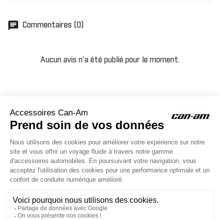
chat
Commentaires (0)
Aucun avis n'a été publié pour le moment.
ACCESSOIRES CAN-AM
Le site d'accessoires Can-Am vous propose des accessoires d'origine
pour équiper votre véhicule 3 roues (On Road) ou votre véhicule tout
terrain (Off Road) .

CONTACT & AIDE