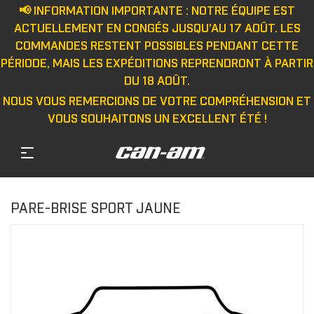
📢 INFORMATION IMPORTANTE : NOTRE ÉQUIPE EST
ACTUELLEMENT EN CONGÉS JUSQU'AU 17 AOÛT. LES
COMMANDES RESTENT POSSIBLES PENDANT CETTE
PÉRIODE, MAIS LES EXPÉDITIONS REPRENDRONT À PARTIR
DU 18 AOÛT.
NOUS VOUS REMERCIONS DE VOTRE COMPRÉHENSION ET
VOUS SOUHAITONS UN EXCELLENT ÉTÉ !
PARE-BRISE SPORT JAUNE