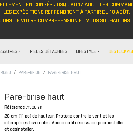
UELLEMENT EN CONGÉS JUSQU'AU 17 AOÛT. LES COMMAN
LES EXPÉDITIONS REPRENDRONT À PARTIR DU 18 AOÛT.
IONS DE VOTRE COMPRÉHENSION ET VOUS SOUHAITONS U
ESSOIRES
PIECES DÉTACHÉES
LIFESTYLE
DESTOCKAG
BRISES
PARE-BRISE
PARE-BRISE HAUT
HABILLAGE ET PROTECTION
FEMME
DIVERS
PROTECTIO
t
Visières
Pantalon
Casquett
Protection
Pare-brise haut
Barre anti-intrusion
Haut
Veste
Protecteu
Référence
715001211
e
Tapis
Veste
Haut
Protecteu
28 cm (11 po) de hauteur. Protège contre le vent et les
Fenêtres
Cagoule/tour de cou
Pantalon
Protecteu
intempéries hivernales. Aucun outil nécessaire pour installer
ou
Cabines
Casquette/bonnet
Gants
Protecteu
et désinstaller.