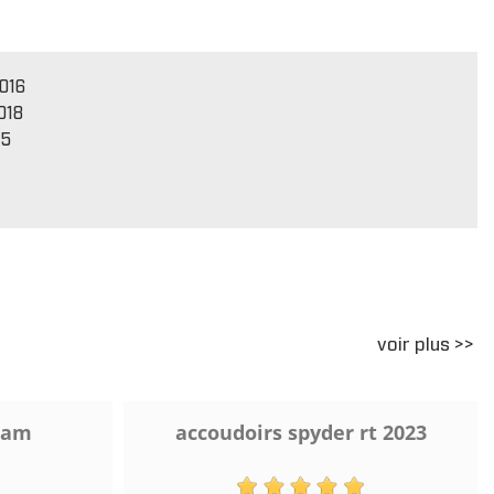
016
018
15
voir plus >>
 am
accoudoirs spyder rt 2023