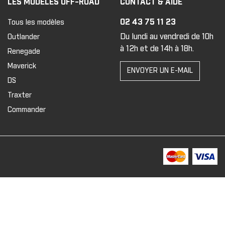
LES MODÈLES OFF-ROAD
CONTACT & AIDE
02 43 75 11 23
Tous les modèles
Du lundi au vendredi de 10h
Outlander
à 12h et de 14h à 18h.
Renegade
Maverick
ENVOYER UN E-MAIL
DS
Traxter
Commander