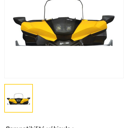
Gants
BÂCHES
Bâches de remisage
CO
Bâches de remorquage
Bâches de voyage
JUNIOR
Bâches extérieure
Casquette/bonne
Cagoule/tour de c
TOITS
Doublure de toit
Toits Sport
Toits Escamotable
Toits en Aluminium
Toits Souple
M
Toit Maillé