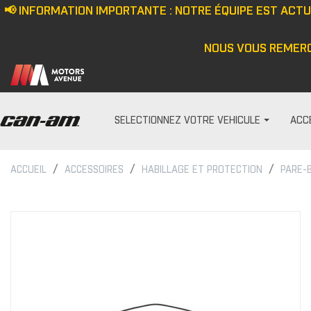
📢 INFORMATION IMPORTANTE : NOTRE ÉQUIPE EST ACT
NOUS VOUS REMERC
SELECTIONNEZ VOTRE VEHICULE
ACC
ACCUEIL
ACCESSOIRES
HABILLAGE ET PROTECTION
PARE-
PARE-PRISES
HOMME
Écran anti-vent
Casquette/bonne
Demi pare-brise
Veste
Ensemble de pare-bris
Haut
Pare-brise
Pantalon
Cagoule/tour de c