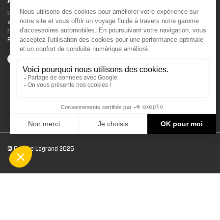
ACCESSOIRES CAN-AM
Le site d'accessoires Can-Am vous propose des
accessoires d'origine pour équiper votre véhicule 3
roues (On Road) ou votre véhicule tout terrain (Off
Road) .
© Groupe Legrand 2025