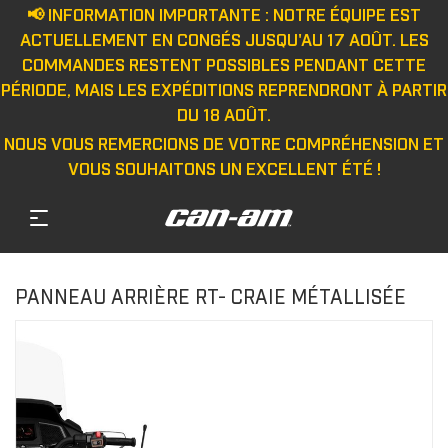
📢 INFORMATION IMPORTANTE : NOTRE ÉQUIPE EST
ACTUELLEMENT EN CONGÉS JUSQU'AU 17 AOÛT. LES
COMMANDES RESTENT POSSIBLES PENDANT CETTE
PÉRIODE, MAIS LES EXPÉDITIONS REPRENDRONT À PARTIR
DU 18 AOÛT.
NOUS VOUS REMERCIONS DE VOTRE COMPRÉHENSION ET
VOUS SOUHAITONS UN EXCELLENT ÉTÉ !
PANNEAU ARRIÈRE RT- CRAIE MÉTALLISÉE