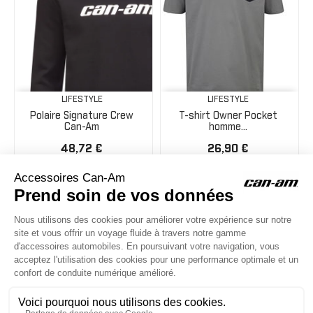
LIFESTYLE
LIFESTYLE
Polaire Signature Crew
T-shirt Owner Pocket
Can-Am
homme...
48,72 €
26,90 €
ACCESSOIRES CAN-AM
Le site d'accessoires Can-Am vous propose des accessoires d'origine
pour équiper votre véhicule 3 roues (On Road) ou votre véhicule tout
Taille
terrain (Off Road) .

CONTACT & AIDE
38,00 €
Couleur