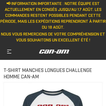
📢 INFORMATION IMPORTANTE : NOTRE ÉQUIPE EST
ACTUELLEMENT EN CONGÉS JUSQU'AU 17 AOÛT. LES
COMMANDES RESTENT POSSIBLES PENDANT CETTE
PÉRIODE, MAIS LES EXPÉDITIONS REPRENDRONT À PARTIR
DU 18 AOÛT.
NOUS VOUS REMERCIONS DE VOTRE COMPRÉHENSION ET
VOUS SOUHAITONS UN EXCELLENT ÉTÉ !
T-SHIRT MANCHES LONGUES CHALLENGE
HOMME CAN-AM