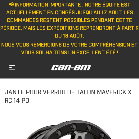
📢 INFORMATION IMPORTANTE : NOTRE ÉQUIPE EST
ACTUELLEMENT EN CONGÉS JUSQU'AU 17 AOÛT. LES
COMMANDES RESTENT POSSIBLES PENDANT CETTE
PÉRIODE, MAIS LES EXPÉDITIONS REPRENDRONT À PARTIR
DU 18 AOÛT.
NOUS VOUS REMERCIONS DE VOTRE COMPRÉHENSION ET
VOUS SOUHAITONS UN EXCELLENT ÉTÉ !
JANTE POUR VERROU DE TALON MAVERICK X
RC 14 PO