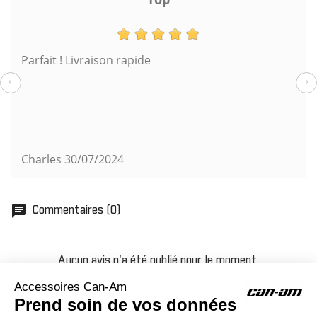
Parfait ! Livraison rapide
‹
›
Charles
30/07/2024
chat
Commentaires (0)
Aucun avis n'a été publié pour le moment.