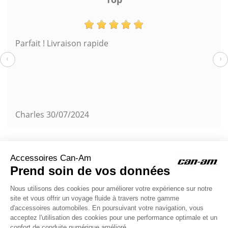
Parfait ! Livraison rapide
‹
›
Charles
30/07/2024
chat
Commentaires (0)
ACCESSOIRES CAN-AM
Le site d'accessoires Can-Am vous propose des accessoires d'origine