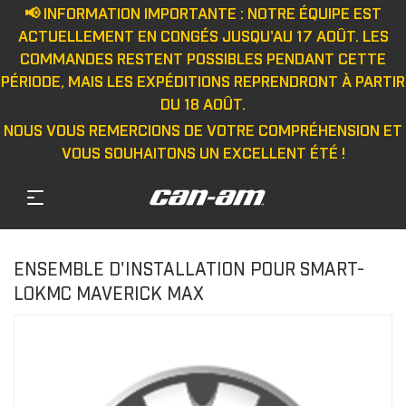
📢 INFORMATION IMPORTANTE : NOTRE ÉQUIPE EST
ACTUELLEMENT EN CONGÉS JUSQU'AU 17 AOÛT. LES
COMMANDES RESTENT POSSIBLES PENDANT CETTE
PÉRIODE, MAIS LES EXPÉDITIONS REPRENDRONT À PARTIR
DU 18 AOÛT.
NOUS VOUS REMERCIONS DE VOTRE COMPRÉHENSION ET
VOUS SOUHAITONS UN EXCELLENT ÉTÉ !
ENSEMBLE D'INSTALLATION POUR SMART-
LOKMC MAVERICK MAX