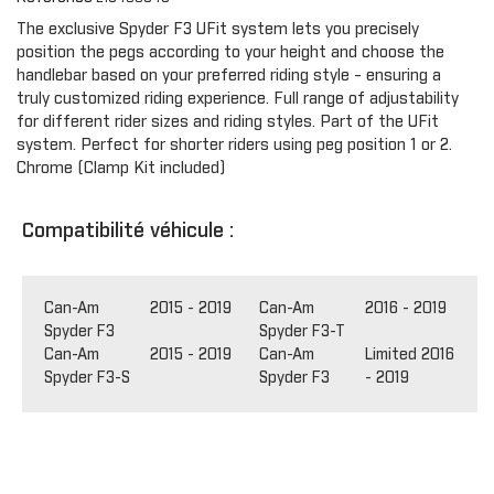
The exclusive Spyder F3 UFit system lets you precisely
position the pegs according to your height and choose the
handlebar based on your preferred riding style - ensuring a
truly customized riding experience. Full range of adjustability
for different rider sizes and riding styles. Part of the UFit
system. Perfect for shorter riders using peg position 1 or 2.
Chrome (Clamp Kit included)
Compatibilité véhicule :
Can-Am
2015 - 2019
Can-Am
2016 - 2019
Spyder F3
Spyder F3-T
Can-Am
2015 - 2019
Can-Am
Limited 2016
Spyder F3-S
Spyder F3
- 2019