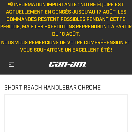
📢 INFORMATION IMPORTANTE : NOTRE ÉQUIPE EST
ACTUELLEMENT EN CONGÉS JUSQU'AU 17 AOÛT. LES
COMMANDES RESTENT POSSIBLES PENDANT CETTE
PÉRIODE, MAIS LES EXPÉDITIONS REPRENDRONT À PARTIR
DU 18 AOÛT.
NOUS VOUS REMERCIONS DE VOTRE COMPRÉHENSION ET
VOUS SOUHAITONS UN EXCELLENT ÉTÉ !
SHORT REACH HANDLEBAR CHROME