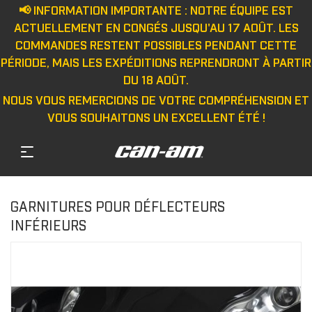
📢 INFORMATION IMPORTANTE : NOTRE ÉQUIPE EST
ACTUELLEMENT EN CONGÉS JUSQU'AU 17 AOÛT. LES
COMMANDES RESTENT POSSIBLES PENDANT CETTE
PÉRIODE, MAIS LES EXPÉDITIONS REPRENDRONT À PARTIR
DU 18 AOÛT.
NOUS VOUS REMERCIONS DE VOTRE COMPRÉHENSION ET
VOUS SOUHAITONS UN EXCELLENT ÉTÉ !
GARNITURES POUR DÉFLECTEURS
INFÉRIEURS