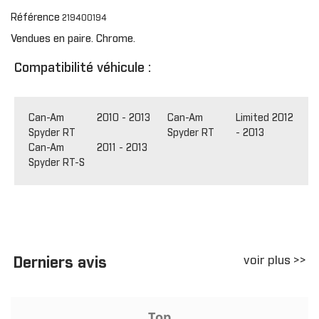
Référence
219400194
Vendues en paire. Chrome.
Compatibilité véhicule :
Can-Am
2010 - 2013
Can-Am
Limited 2012
Spyder RT
Spyder RT
- 2013
Can-Am
2011 - 2013
Spyder RT-S
voir plus >>
Derniers avis
Top