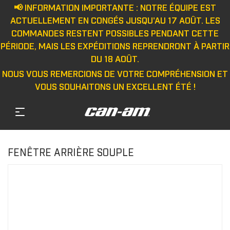
📢 INFORMATION IMPORTANTE : NOTRE ÉQUIPE EST
ACTUELLEMENT EN CONGÉS JUSQU'AU 17 AOÛT. LES
COMMANDES RESTENT POSSIBLES PENDANT CETTE
PÉRIODE, MAIS LES EXPÉDITIONS REPRENDRONT À PARTIR
DU 18 AOÛT.
NOUS VOUS REMERCIONS DE VOTRE COMPRÉHENSION ET
VOUS SOUHAITONS UN EXCELLENT ÉTÉ !
FENÊTRE ARRIÈRE SOUPLE