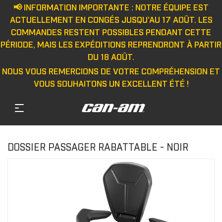
📢 INFORMATION IMPORTANTE : NOTRE ÉQUIPE EST
ACTUELLEMENT EN CONGÉS JUSQU'AU 17 AOÛT. LES
COMMANDES RESTENT POSSIBLES PENDANT CETTE
PÉRIODE, MAIS LES EXPÉDITIONS REPRENDRONT À PARTIR
DU 18 AOÛT.
NOUS VOUS REMERCIONS DE VOTRE COMPRÉHENSION ET
VOUS SOUHAITONS UN EXCELLENT ÉTÉ !
DOSSIER PASSAGER RABATTABLE - NOIR