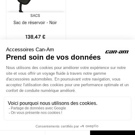
SACS
Sac de réservoir - Noir
138,47 €
ACCESSOIRES CAN-AM
Le site d'accessoires Can-Am vous propose des accessoires d'origine
pour équiper votre véhicule 3 roues (On Road) ou votre véhicule tout
terrain (Off Road) .

CONTACT & AIDE
© Groupe Legrand 2025
386,78 €
AJOUTER AU PANIER