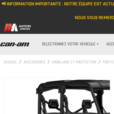
📢 INFORMATION IMPORTANTE : NOTRE ÉQUIPE EST ACT
NOUS VOUS REMERC
SELECTIONNEZ VOTRE VEHICULE
ACC
ACCUEIL
ACCESSOIRES
HABILLAGE ET PROTECTION
PORTE
PARE-PRISES
HOMME
Écran anti-vent
Casquette/bonne
Demi pare-brise
Veste
Ensemble de pare-bris
Haut
Pare-brise
Pantalon
Cagoule/tour de c