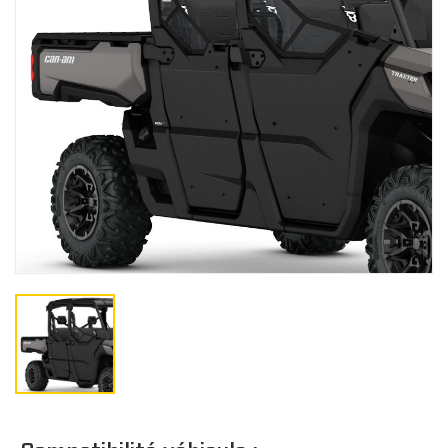
Gants
BÂCHES
Bâches de remisage
CO
Bâches de remorquage
Bâches de voyage
JUNIOR
Bâches extérieure
Casquette/bonne
Cagoule/tour de c
TOITS
Doublure de toit
Toits Sport
Toits Escamotable
Toits en Aluminium
Toits Souple
M
Toit Maillé