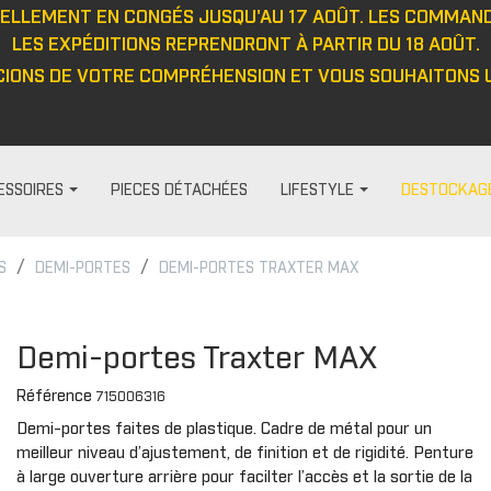
UELLEMENT EN CONGÉS JUSQU'AU 17 AOÛT. LES COMMAN
LES EXPÉDITIONS REPRENDRONT À PARTIR DU 18 AOÛT.
IONS DE VOTRE COMPRÉHENSION ET VOUS SOUHAITONS U
ESSOIRES
PIECES DÉTACHÉES
LIFESTYLE
DESTOCKAG
S
DEMI-PORTES
DEMI-PORTES TRAXTER MAX
HABILLAGE ET PROTECTION
FEMME
DIVERS
PROTECTIO
t
Visières
Pantalon
Casquett
Protection
Demi-portes Traxter MAX
Barre anti-intrusion
Haut
Veste
Protecteu
Référence
715006316
e
Tapis
Veste
Haut
Protecteu
Demi-portes faites de plastique. Cadre de métal pour un
Fenêtres
Cagoule/tour de cou
Pantalon
Protecteu
meilleur niveau d’ajustement, de finition et de rigidité. Penture
ou
Cabines
Casquette/bonnet
Gants
Protecteu
à large ouverture arrière pour facilter l’accès et la sortie de la