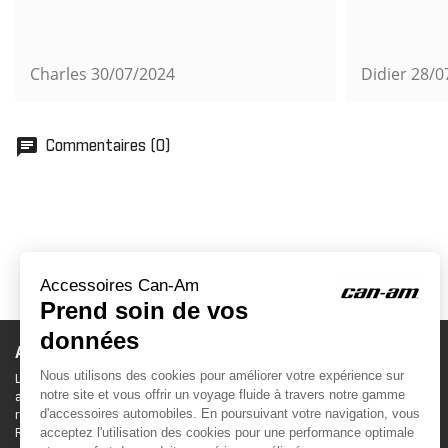
Charles
30/07/2024
Didier
28/0
chat
Commentaires (0)
ACCESSOIRES CAN-AM
Le site d'accessoires Can-Am vous propose des
accessoires d'origine pour équiper votre véhicule 3
roues (On Road) ou votre véhicule tout terrain (Off
Road) .