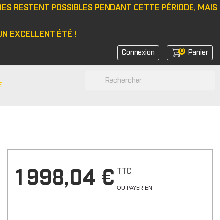
DES RESTENT POSSIBLES PENDANT CETTE PÉRIODE, MAIS
N EXCELLENT ÉTÉ !
0
Connexion
Panier
search
E
N
e/bonnet
 latérale
rs de feux
TTC
1 998,04 €
rs de coin avant
OU PAYER EN
rs de bras
r d'amortisseurs