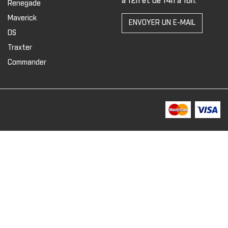
à 12h et de 14h à 18h.
Renegade
Maverick
ENVOYER UN E-MAIL
DS
Traxter
Commander