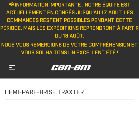
📢 INFORMATION IMPORTANTE : NOTRE ÉQUIPE EST
ACTUELLEMENT EN CONGÉS JUSQU'AU 17 AOÛT. LES
COMMANDES RESTENT POSSIBLES PENDANT CETTE
PÉRIODE, MAIS LES EXPÉDITIONS REPRENDRONT À PARTIR
DU 18 AOÛT.
NOUS VOUS REMERCIONS DE VOTRE COMPRÉHENSION ET
VOUS SOUHAITONS UN EXCELLENT ÉTÉ !
DEMI-PARE-BRISE TRAXTER