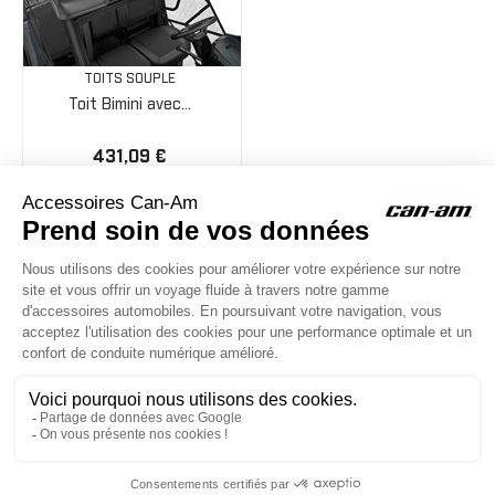
TOITS SOUPLE
Toit Bimini avec...
431,09 €
ACCESSOIRES CAN-AM
Le site d'accessoires Can-Am vous propose des accessoires d'origine
pour équiper votre véhicule 3 roues (On Road) ou votre véhicule tout
terrain (Off Road) .

CONTACT & AIDE
© Groupe Legrand 2025