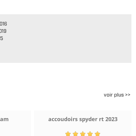
016
019
15
voir plus >>
 am
accoudoirs spyder rt 2023