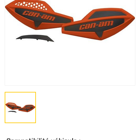
Gants
BÂCHES
Bâches de remisage
CO
Bâches de remorquage
Bâches de voyage
JUNIOR
Bâches extérieure
Casquette/bonne
Cagoule/tour de c
TOITS
Doublure de toit
Toits Sport
Toits Escamotable
Toits en Aluminium
Toits Souple
M
Toit Maillé