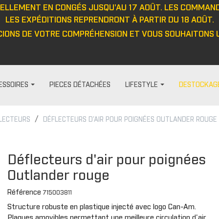
UELLEMENT EN CONGÉS JUSQU'AU 17 AOÛT. LES COMMAN
LES EXPÉDITIONS REPRENDRONT À PARTIR DU 18 AOÛT.
IONS DE VOTRE COMPRÉHENSION ET VOUS SOUHAITONS U
ESSOIRES
PIECES DÉTACHÉES
LIFESTYLE
DESTOCKAG
LECTEURS
DÉFLECTEURS D'AIR POUR POIGNÉES OUTLANDER ROUGE
HABILLAGE ET PROTECTION
FEMME
DIVERS
PROTECTIO
t
Visières
Pantalon
Casquett
Protection
Déflecteurs d'air pour poignées
Barre anti-intrusion
Haut
Veste
Protecteu
Outlander rouge
e
Tapis
Veste
Haut
Protecteu
Référence
Fenêtres
Cagoule/tour de cou
Pantalon
Protecteu
715003811
Structure robuste en plastique injecté avec logo Can-Am.
ou
Cabines
Casquette/bonnet
Gants
Protecteu
Plaques amovibles permettant une meilleure circulation d'air