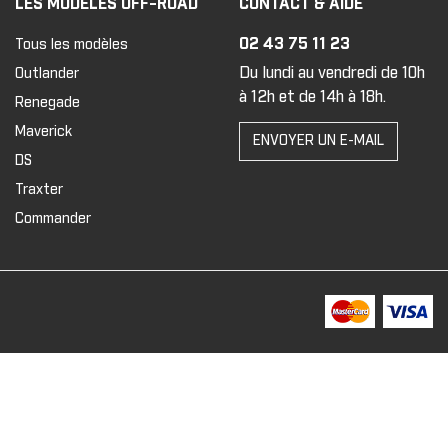
LES MODÈLES OFF-ROAD
CONTACT & AIDE
02 43 75 11 23
Tous les modèles
Du lundi au vendredi de 10h
Outlander
à 12h et de 14h à 18h.
Renegade
Maverick
ENVOYER UN E-MAIL
DS
Traxter
Commander