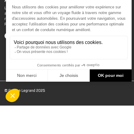
ACCESSOIRES CAN-AM
Le site d'accessoires Can-Am vous propose des
accessoires d'origine pour équiper votre véhicule 3
roues (On Road) ou votre véhicule tout terrain (Off
Road) .
© Groupe Legrand 2025