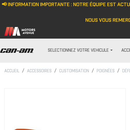
📢 INFORMATION IMPORTANTE : NOTRE ÉQUIPE EST ACT
NOUS VOUS REMERC
SELECTIONNEZ VOTRE VEHICULE
ACC
ACCUEIL
ACCESSOIRES
CUSTOMISATION
POIGNÉES
DÉF
PARE-PRISES
HOMME
Écran anti-vent
Casquette/bonne
Demi pare-brise
Veste
Ensemble de pare-bris
Haut
Pare-brise
Pantalon
Cagoule/tour de c