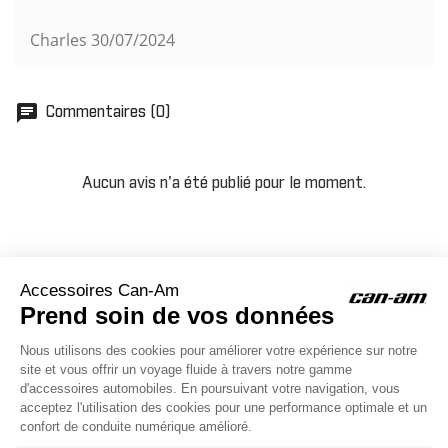
Charles
30/07/2024
chat
Commentaires (0)
Aucun avis n'a été publié pour le moment.
ACCESSOIRES CAN-AM
Le site d'accessoires Can-Am vous propose des accessoires d'origine
pour équiper votre véhicule 3 roues (On Road) ou votre véhicule tout
terrain (Off Road) .