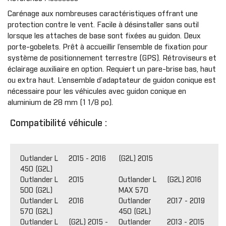
Carénage aux nombreuses caractéristiques offrant une
protection contre le vent. Facile à désinstaller sans outil
lorsque les attaches de base sont fixées au guidon. Deux
porte-gobelets. Prêt à accueillir l’ensemble de fixation pour
système de positionnement terrestre (GPS). Rétroviseurs et
éclairage auxiliaire en option. Requiert un pare-brise bas, haut
ou extra haut. L’ensemble d’adaptateur de guidon conique est
nécessaire pour les véhicules avec guidon conique en
aluminium de 28 mm (1 1/8 po).
Compatibilité véhicule :
Outlander L
2015 - 2016
(G2L) 2015
450 (G2L)
Outlander L
2015
Outlander L
(G2L) 2016
500 (G2L)
MAX 570
Outlander L
2016
Outlander
2017 - 2019
570 (G2L)
450 (G2L)
Outlander L
(G2L) 2015 -
Outlander
2013 - 2015