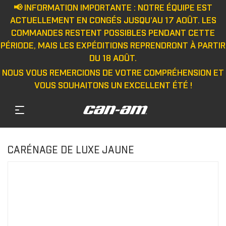
📢 INFORMATION IMPORTANTE : NOTRE ÉQUIPE EST
ACTUELLEMENT EN CONGÉS JUSQU'AU 17 AOÛT. LES
COMMANDES RESTENT POSSIBLES PENDANT CETTE
PÉRIODE, MAIS LES EXPÉDITIONS REPRENDRONT À PARTIR
DU 18 AOÛT.
NOUS VOUS REMERCIONS DE VOTRE COMPRÉHENSION ET
VOUS SOUHAITONS UN EXCELLENT ÉTÉ !
CARÉNAGE DE LUXE JAUNE