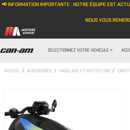
📢 INFORMATION IMPORTANTE : NOTRE ÉQUIPE EST ACT
NOUS VOUS REMERC
SELECTIONNEZ VOTRE VEHICULE
ACC
ACCUEIL
ACCESSOIRES
HABILLAGE ET PROTECTION
CAPOT
PARE-PRISES
HOMME
Écran anti-vent
Casquette/bonne
Demi pare-brise
Veste
Ensemble de pare-bris
Haut
Pare-brise
Pantalon
Cagoule/tour de c