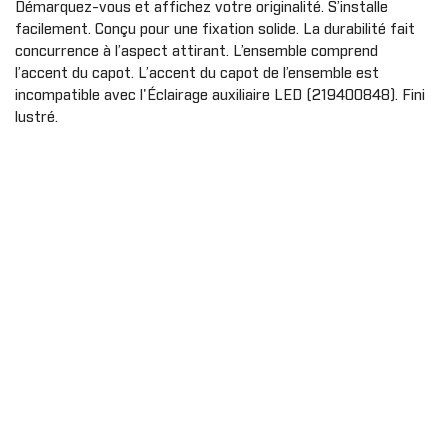
Démarquez-vous et affichez votre originalité. S’installe
Gants
Cagoule/t
Protecteu
facilement. Conçu pour une fixation solide. La durabilité fait
cou
Plaques d
AILES
concurrence à l’aspect attirant. L’ensemble comprend
MMANDER
OUTLANDER
Exo prote
Extension d'ailes
l’accent du capot. L’accent du capot de l’ensemble est
incompatible avec l'Éclairage auxiliaire LED (219400848). Fini
Couvercle
Ailes
lustré.
Housse de
t
Bandes autocollantes
Panneaux 
ou
Extensions d'ailes
Carénage 
Sécurité
PORTES
Portes souples
PARE-CHOC
Demi portes
Pare-choc
Panneaux de portes
Pare-choc
Portes sport
AVERICK
TRAXTER
Enjoliveur de porte