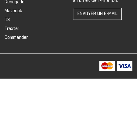
à 12h et de 14h à 18h.
Renegade
Maverick
ENVOYER UN E-MAIL
DS
Traxter
Commander