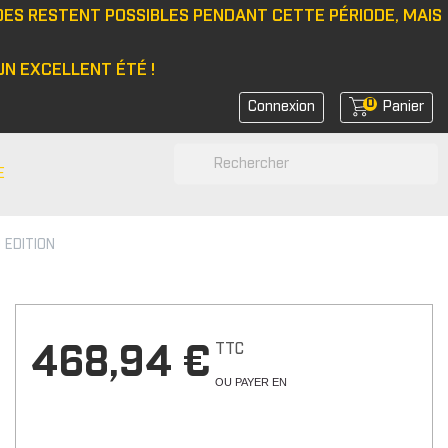
DES RESTENT POSSIBLES PENDANT CETTE PÉRIODE, MAIS
N EXCELLENT ÉTÉ !
0
Connexion
Panier
search
E
 EDITION
N
e/bonnet
 latérale
rs de feux
TTC
468,94 €
rs de coin avant
OU PAYER EN
rs de bras
r d'amortisseurs