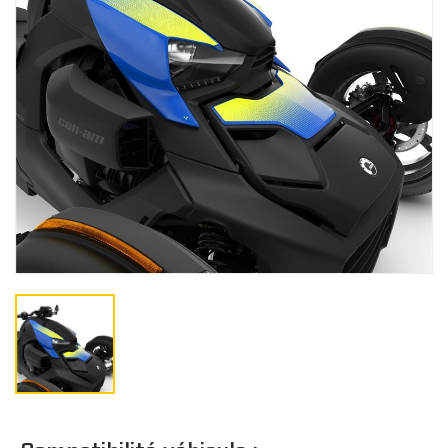
Gants
BÂCHES
Bâches de remisage
CO
Bâches de remorquage
Bâches de voyage
JUNIOR
Bâches extérieure
Casquette/bonne
Cagoule/tour de c
TOITS
Doublure de toit
Toits Sport
Toits Escamotable
Toits en Aluminium
Toits Souple
M
Toit Maillé