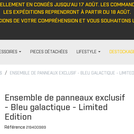
UELLEMENT EN CONGÉS JUSQU'AU 17 AOÛT. LES COMMAN
LES EXPÉDITIONS REPRENDRONT À PARTIR DU 18 AOÛT.
IONS DE VOTRE COMPRÉHENSION ET VOUS SOUHAITONS U
ESSOIRES
PIECES DÉTACHÉES
LIFESTYLE
DESTOCKAG
S
ENSEMBLE DE PANNEAUX EXCLUSIF - BLEU GALACTIQUE - LIMITED
HABILLAGE ET PROTECTION
FEMME
DIVERS
PROTECTIO
t
Visières
Pantalon
Casquett
Protection
Ensemble de panneaux exclusif
Barre anti-intrusion
Haut
Veste
Protecteu
- Bleu galactique - Limited
e
Tapis
Veste
Haut
Protecteu
Edition
Fenêtres
Cagoule/tour de cou
Pantalon
Protecteu
ou
Cabines
Casquette/bonnet
Gants
Protecteu
Référence
219400989