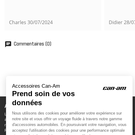
Charles
30/07/2024
Didier
28/0
chat
Commentaires (0)
ACCESSOIRES CAN-AM
Le site d'accessoires Can-Am vous propose des
accessoires d'origine pour équiper votre véhicule 3
roues (On Road) ou votre véhicule tout terrain (Off
Road) .